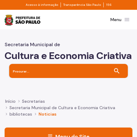
Divisor de acesso à informação
Divisor de transpa
Pular para o Conteúdo principal
Acesso à informação
Transparência São Paulo
156
Prefeitura de São Paulo
menu
Menu
Secretaria Municipal de
Cultura e Economia Criativa
search
Início
Secretarias
Secretaria Municipal de Cultura e Economia Criativa
bibliotecas
Noticias
menu
Menu do Site