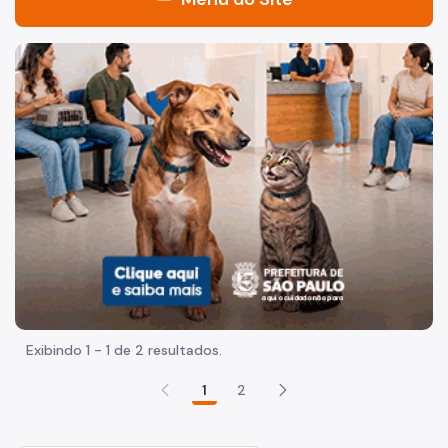
Sistema Municipal de Bibliotecas
Imagem de um cachorro caramelo e uma gata rajada, olha
Quem Somos
Quadro de Serviços - Portal SP156
Histórico
Notícias
Programação Biblioteca Viva
Programação Local
Acesse a BiblioSP Digital
Exibindo 1 - 1 de 2 resultados.
Procura online do acervo
1
2
Bibliotecas de Bairros