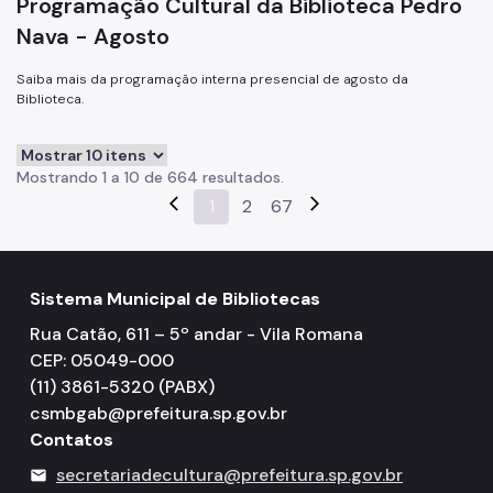
Programação Cultural da Biblioteca Pedro
Nava - Agosto
Saiba mais da programação interna presencial de agosto da
Biblioteca.
Mostrando 1 a 10 de 664 resultados.
arrow_back_ios
1
2
67
arrow_forward_ios
Sistema Municipal de Bibliotecas
Rua Catão, 611 – 5º andar - Vila Romana
CEP: 05049-000
(11) 3861-5320 (PABX)
csmbgab@prefeitura.sp.gov.br
Contatos
secretariadecultura@prefeitura.sp.gov.br
mail