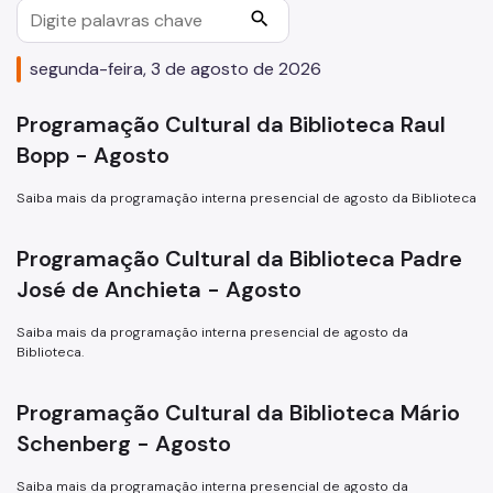
Serviços de Extensão
search
Biblioteca Monteiro Lobato
segunda-feira, 3 de agosto de 2026
Biblioteca do CCJ
Programação Cultural da Biblioteca Raul
Biblioteca do AHM
Bopp - Agosto
Bibliotecas do CCSP
Saiba mais da programação interna presencial de agosto da Biblioteca
Bibliotecas Temáticas
Programação Cultural da Biblioteca Padre
Biblioteca Mário de Andrade
José de Anchieta - Agosto
Acessibilidade
Saiba mais da programação interna presencial de agosto da
Informação Pública
Biblioteca.
Programas e Projetos
Programação Cultural da Biblioteca Mário
Schenberg - Agosto
Saiba mais da programação interna presencial de agosto da