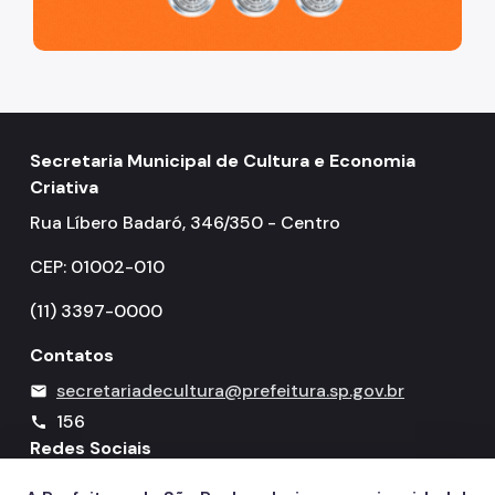
Secretaria Municipal de Cultura e Economia
Criativa
Rua Líbero Badaró, 346/350 - Centro
CEP: 01002-010
(11) 3397-0000
Contatos
secretariadecultura@prefeitura.sp.gov.br
mail
156
call
Redes Sociais