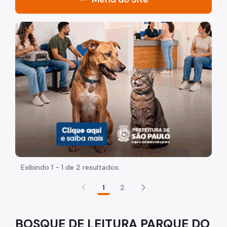
Sistema Bibliotecas
Imagem de um cachorro caramelo e uma gata rajada, ol
Pesquisa Acervo SMB
Bibliotecas Lista Geral
Serviço de Extensão
Facebook dos Bosques
Bosques de Leitura
Pq. Anhanguera
Pq. do Carmo
Exibindo 1 - 1 de 2 resultados.
1
2
Pq. Cidade de Toronto
Pq. Ibirapuera
BOSQUE DE LEITURA PARQUE DO