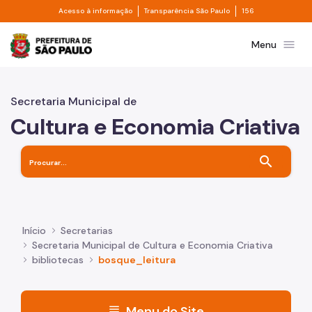
Divisor de acesso à informação
Divisor de transpa
Pular para o Conteúdo principal
Acesso à informação
Transparência São Paulo
156
Prefeitura de São Paulo
menu
Menu
Secretaria Municipal de
Cultura e Economia Criativa
search
Início
Secretarias
Secretaria Municipal de Cultura e Economia Criativa
bibliotecas
bosque_leitura
menu
Menu do Site