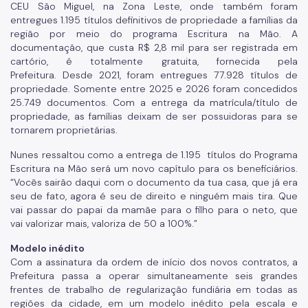
CEU São Miguel, na Zona Leste, onde também foram
entregues 1.195 títulos definitivos de propriedade a famílias da
região por meio do programa Escritura na Mão. A
documentação, que custa R$ 2,8 mil para ser registrada em
cartório, é totalmente gratuita, fornecida pela
Prefeitura. Desde 2021, foram entregues 77.928 títulos de
propriedade. Somente entre 2025 e 2026 foram concedidos
25.749 documentos. Com a entrega da matrícula/título de
propriedade, as famílias deixam de ser possuidoras para se
tornarem proprietárias.
Nunes ressaltou como a entrega de 1.195 títulos do Programa
Escritura na Mão será um novo capítulo para os beneficiários.
“Vocês sairão daqui com o documento da tua casa, que já era
seu de fato, agora é seu de direito e ninguém mais tira. Que
vai passar do papai da mamãe para o filho para o neto, que
vai valorizar mais, valoriza de 50 a 100%.”
Modelo inédito
Com a assinatura da ordem de início dos novos contratos, a
Prefeitura passa a operar simultaneamente seis grandes
frentes de trabalho de regularização fundiária em todas as
regiões da cidade, em um modelo inédito pela escala e