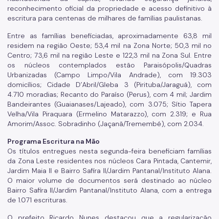
reconhecimento oficial da propriedade e acesso definitivo à
escritura para centenas de milhares de famílias paulistanas.
Entre as famílias beneficiadas, aproximadamente 63,8 mil
residem na região Oeste; 53,4 mil na Zona Norte; 50,3 mil no
Centro; 73,6 mil na região Leste e 122,3 mil na Zona Sul. Entre
os núcleos contemplados estão Paraisópolis/Quadras
Urbanizadas (Campo Limpo/Vila Andrade), com 19.303
domicílios; Cidade D’Abril/Gleba 3 (Pirituba/Jaraguá), com
4.710 moradias; Recanto do Paraíso (Perus), com 4 mil; Jardim
Bandeirantes (Guaianases/Lajeado), com 3.075; Sítio Tapera
Velha/Vila Piraquara (Ermelino Matarazzo), com 2.319; e Rua
Amorim/Assoc. Sobradinho (Jaçanã/Tremembé), com 2.034.
Programa Escritura na Mão
Os títulos entregues nesta segunda-feira beneficiam famílias
da Zona Leste residentes nos núcleos Cara Pintada, Cantemir,
Jardim Maia II e Bairro Safira II/Jardim Pantanal/Instituto Alana.
O maior volume de documentos será destinado ao núcleo
Bairro Safira II/Jardim Pantanal/Instituto Alana, com a entrega
de 1.071 escrituras.
O prefeito Ricardo Nunes destacou que a regularização