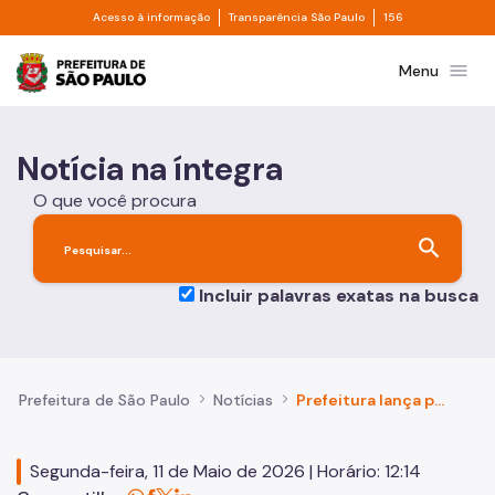
Divisor de acesso à informação
Divisor de transpa
Skip to Main Content
Acesso à informação
Transparência São Paulo
156
Prefeitura de São Paulo
menu
Menu
Notícia na íntegra
O que você procura
search
Incluir palavras exatas na busca
Prefeitura de São Paulo
Notícias
Prefeitura lança programa de regularização que beneficia 364 mil famílias em toda a cidade
Segunda-feira, 11 de Maio de 2026 | Horário: 12:14