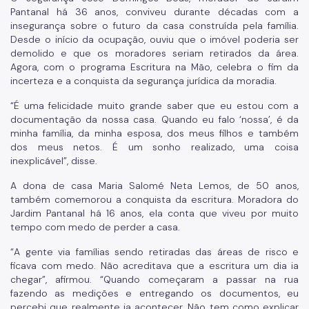
Pantanal há 36 anos, conviveu durante décadas com a
insegurança sobre o futuro da casa construída pela família.
Desde o início da ocupação, ouviu que o imóvel poderia ser
demolido e que os moradores seriam retirados da área.
Agora, com o programa Escritura na Mão, celebra o fim da
incerteza e a conquista da segurança jurídica da moradia.
“É uma felicidade muito grande saber que eu estou com a
documentação da nossa casa. Quando eu falo ‘nossa’, é da
minha família, da minha esposa, dos meus filhos e também
dos meus netos. É um sonho realizado, uma coisa
inexplicável”, disse.
A dona de casa Maria Salomé Neta Lemos, de 50 anos,
também comemorou a conquista da escritura. Moradora do
Jardim Pantanal há 16 anos, ela conta que viveu por muito
tempo com medo de perder a casa.
“A gente via famílias sendo retiradas das áreas de risco e
ficava com medo. Não acreditava que a escritura um dia ia
chegar”, afirmou. “Quando começaram a passar na rua
fazendo as medições e entregando os documentos, eu
percebi que realmente ia acontecer. Não tem como explicar