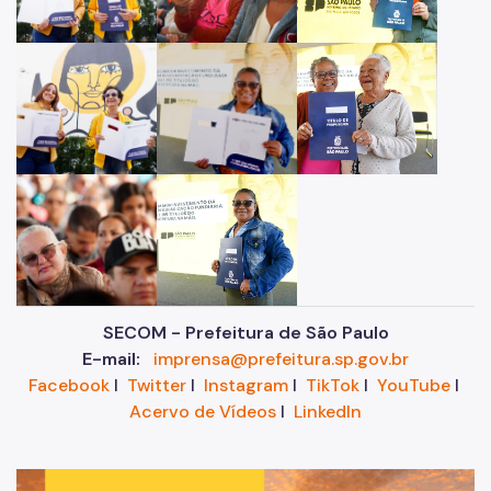
SECOM - Prefeitura de São Paulo
E-mail:
imprensa@prefeitura.sp.gov.br
Facebook
I
Twitter
I
Instagram
I
TikTok
I
YouTube
I
Acervo de Vídeos
I
LinkedIn
Im