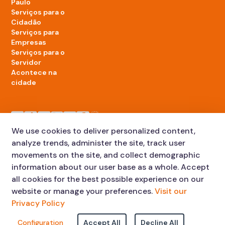
Paulo
Serviços para o
Cidadão
Serviços para
Empresas
Serviços para o
Servidor
Acontece na
cidade
LinkedIn da Prefeitura de São Paulo
TikTok da Prefeitura de São Paulo
YouTube da Prefeitura de São Paulo
X da Prefeitura de São Paulo
Instagram da Prefeitura de São Paulo
Facebook da Prefeitura de São Paulo
Diário Oficial
We use cookies to deliver personalized content,
analyze trends, administer the site, track user
movements on the site, and collect demographic
information about our user base as a whole. Accept
all cookies for the best possible experience on our
website or manage your preferences.
Visit our
Privacy Policy
Faça sua Solicitação
Atendimento:
Configuration
Accept All
Decline All