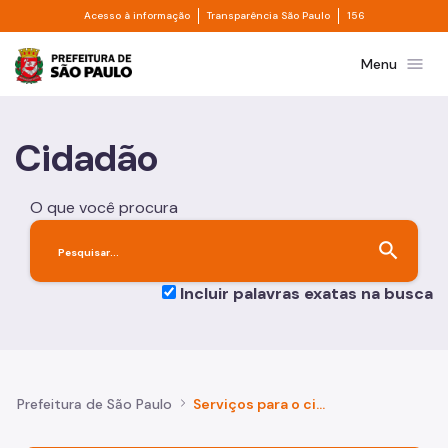
Divisor de acesso à informação
Divisor de transpa
Pular para o Conteúdo principal
Acesso à informação
Transparência São Paulo
156
Prefeitura de São Paulo
menu
Menu
Cidadão
O que você procura
search
Incluir palavras exatas na busca
Prefeitura de São Paulo
Serviços para o cidadão