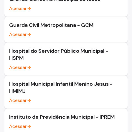
Acessar
arrow_forward
Guarda Civil Metropolitana - GCM
Acessar
arrow_forward
Hospital do Servidor Público Municipal -
HSPM
Acessar
arrow_forward
Hospital Municipal Infantil Menino Jesus -
HMIMJ
Acessar
arrow_forward
Instituto de Previdência Municipal - IPREM
Acessar
arrow_forward