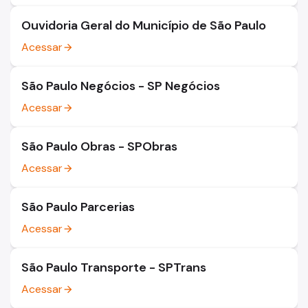
Ouvidoria Geral do Município de São Paulo
Acessar
arrow_forward
São Paulo Negócios - SP Negócios
Acessar
arrow_forward
São Paulo Obras - SPObras
Acessar
arrow_forward
São Paulo Parcerias
Acessar
arrow_forward
São Paulo Transporte - SPTrans
Acessar
arrow_forward