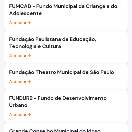
FUMCAD - Fundo Municipal da Criança e do
Adolescente
Acessar
arrow_forward
Fundação Paulistana de Educação,
Tecnologia e Cultura
Acessar
arrow_forward
Fundação Theatro Municipal de São Paulo
Acessar
arrow_forward
FUNDURB - Fundo de Desenvolvimento
Urbano
Acessar
arrow_forward
Grande Conselho Municipal do Idoso