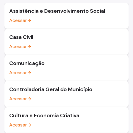
Assistência e Desenvolvimento Social
Acessar
arrow_forward
Casa Civil
Acessar
arrow_forward
Comunicação
Acessar
arrow_forward
Controladoria Geral do Município
Acessar
arrow_forward
Cultura e Economia Criativa
Acessar
arrow_forward