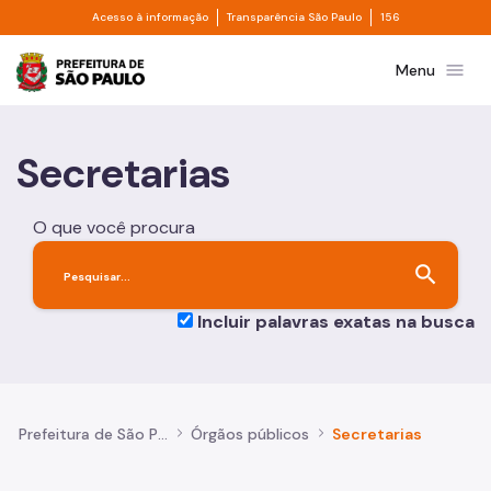
Divisor de acesso à informação
Divisor de transpa
Pular para o Conteúdo principal
Acesso à informação
Transparência São Paulo
156
Prefeitura de São Paulo
menu
Menu
Secretarias
O que você procura
search
Incluir palavras exatas na busca
Prefeitura de São Paulo
Órgãos públicos
Secretarias