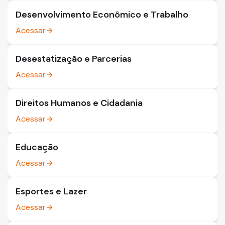
Desenvolvimento Econômico e Trabalho
Acessar
arrow_forward
Desestatização e Parcerias
Acessar
arrow_forward
Direitos Humanos e Cidadania
Acessar
arrow_forward
Educação
Acessar
arrow_forward
Esportes e Lazer
Acessar
arrow_forward