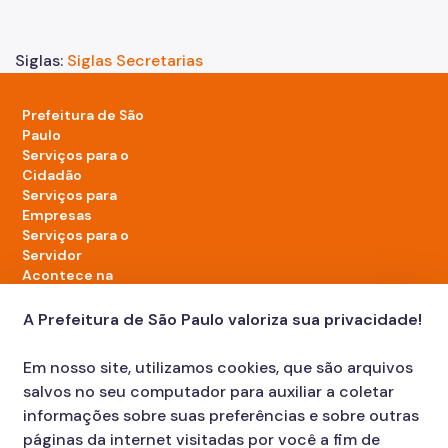
Siglas:
Siglas Secretarias
Prefeitura de São
Paulo
Serviços para o
Cidadão
Serviços para
Empresas
Serviços para o
Servidor
Acontece na
cidade
A Prefeitura de São Paulo valoriza sua privacidade!
LinkedIn da Prefeitura de São Paulo
TikTok da Prefeitura de São Paulo
YouTube da Prefeitura de São Paulo
X da Prefeitura de São Paulo
Instagram da Prefeitura de São Paulo
Facebook da Prefeitura de São Paulo
Em nosso site, utilizamos cookies, que são arquivos
Diário Oficial
salvos no seu computador para auxiliar a coletar
informações sobre suas preferências e sobre outras
páginas da internet visitadas por você a fim de