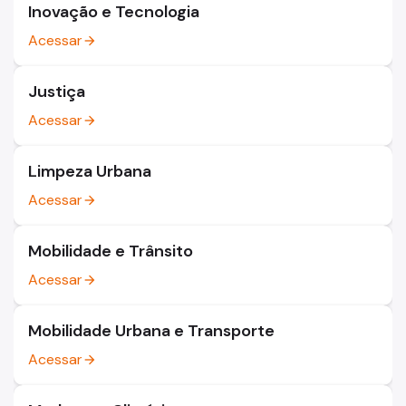
Inovação e Tecnologia
Acessar
arrow_forward
Justiça
Acessar
arrow_forward
Limpeza Urbana
Acessar
arrow_forward
Mobilidade e Trânsito
Acessar
arrow_forward
Mobilidade Urbana e Transporte
Acessar
arrow_forward