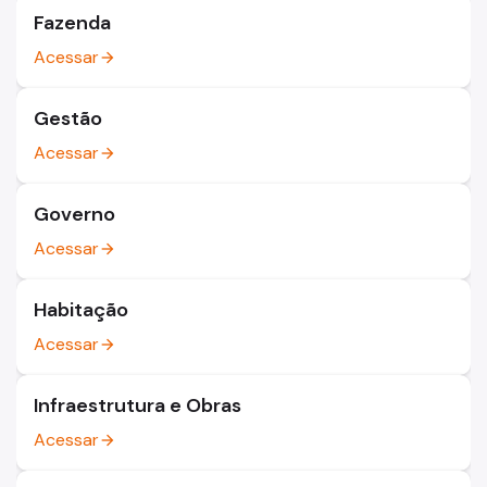
Fazenda
Acessar
arrow_forward
Gestão
Acessar
arrow_forward
Governo
Acessar
arrow_forward
Habitação
Acessar
arrow_forward
Infraestrutura e Obras
Acessar
arrow_forward