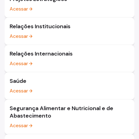
Acessar
arrow_forward
Relações Institucionais
Acessar
arrow_forward
Relações Internacionais
Acessar
arrow_forward
Saúde
Acessar
arrow_forward
Segurança Alimentar e Nutricional e de
Abastecimento
Acessar
arrow_forward