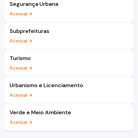
Segurança Urbana
Acessar
arrow_forward
Subprefeituras
Acessar
arrow_forward
Turismo
Acessar
arrow_forward
Urbanismo e Licenciamento
Acessar
arrow_forward
Verde e Meio Ambiente
Acessar
arrow_forward