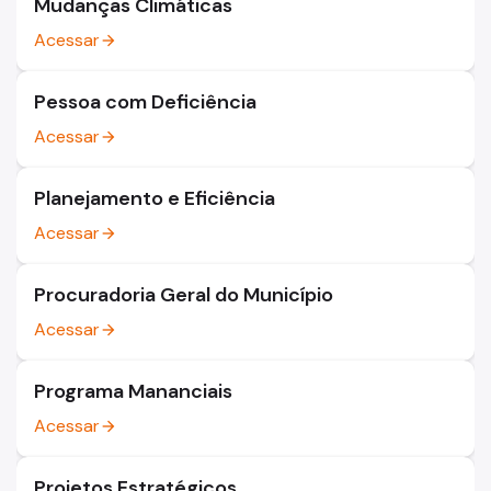
Mudanças Climáticas
Acessar
arrow_forward
Pessoa com Deficiência
Acessar
arrow_forward
Planejamento e Eficiência
Acessar
arrow_forward
Procuradoria Geral do Município
Acessar
arrow_forward
Programa Mananciais
Acessar
arrow_forward
Projetos Estratégicos