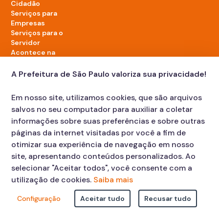
Cidadão
Serviços para
Empresas
Serviços para o
Servidor
Acontece na
cidade
A Prefeitura de São Paulo valoriza sua privacidade!
LinkedIn da Prefeitura de São Paulo
TikTok da Prefeitura de São Paulo
YouTube da Prefeitura de São Paulo
X da Prefeitura de São Paulo
Instagram da Prefeitura de São Paulo
Facebook da Prefeitura de São Paulo
Em nosso site, utilizamos cookies, que são arquivos
Diário Oficial
salvos no seu computador para auxiliar a coletar
informações sobre suas preferências e sobre outras
páginas da internet visitadas por você a fim de
otimizar sua experiência de navegação em nosso
site, apresentando conteúdos personalizados. Ao
selecionar "Aceitar todos", você consente com a
utilização de cookies.
Saiba mais
Faça sua Solicitação
Atendimento:
Configuração
Aceitar tudo
Recusar tudo
© COPYRIGHT 2023, Prefeitura Municipal de São Paulo Viaduto do
Cha, 15 - Centro - CEP: 01002-020