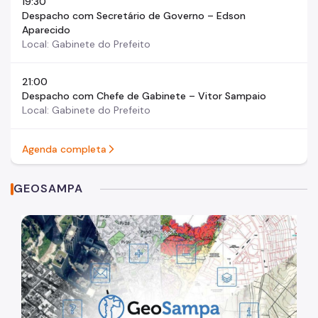
19:30
Despacho com Secretário de Governo – Edson
Aparecido
Local: Gabinete do Prefeito
21:00
Despacho com Chefe de Gabinete – Vitor Sampaio
Local: Gabinete do Prefeito
Agenda completa
arrow_forward_ios_right
GEOSAMPA
log