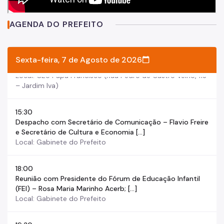
AGENDA DO PREFEITO
13:00
Início da Segunda Fase do Programa Avança Saúde
Sexta-feira, 7 de Agosto de 2026
Escolar – Oftalmologia com Ampliação de [...]
Local: CEU Papa Francisco (Rua Pedro de Castro Velho, 113
– Jardim Iva)
15:30
Despacho com Secretário de Comunicação – Flavio Freire
e Secretário de Cultura e Economia [...]
Local: Gabinete do Prefeito
18:00
Reunião com Presidente do Fórum de Educação Infantil
(FEI) – Rosa Maria Marinho Acerb; [...]
Local: Gabinete do Prefeito