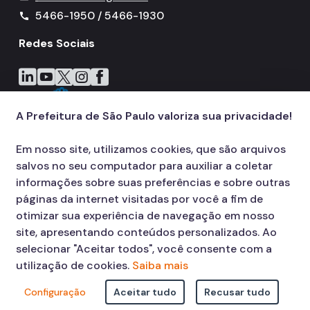
5466-1950 / 5466-1930
call
Redes Sociais
Icone do LinkedIn
Icone do YouTube
Icone do X
Icone do Instagram
Icone do Facebook
A Prefeitura de São Paulo valoriza sua privacidade!
Em nosso site, utilizamos cookies, que são arquivos
salvos no seu computador para auxiliar a coletar
informações sobre suas preferências e sobre outras
páginas da internet visitadas por você a fim de
otimizar sua experiência de navegação em nosso
site, apresentando conteúdos personalizados. Ao
selecionar "Aceitar todos", você consente com a
utilização de cookies.
Saiba mais
Configuração
Aceitar tudo
Recusar tudo
© COPYRIGHT 2026,
Prefeitura Municipal de São Paulo Viaduto do Cha,
15 - Centro - CEP: 01002-020