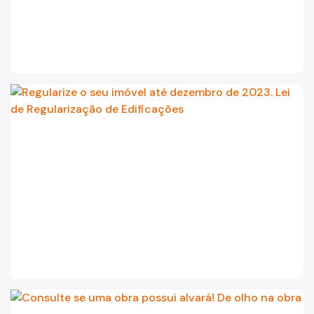
Portal de Licenciamento
Aprova Rápido
Requalifica Rápido
Controle do uso
Segurança de uso das Edificações
Estação Rádio-Base
Elevadores
Locais de Reunião e Eventos
Cadastro da Edificação
CEDI - Cadastro de Edificações
Ficha Técnica
Denom. de Logradouros