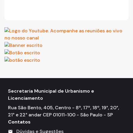
Secretaria Municipal de Urbanismo e
Licenciamento
Rua São Bento, 405, Centro - 8º, 17º, 18º, 19°, 20°,
21° e 22° andar CEP 01011-100 - São Paulo - SP
Contatos
Dúvidas e Sugestões
mail