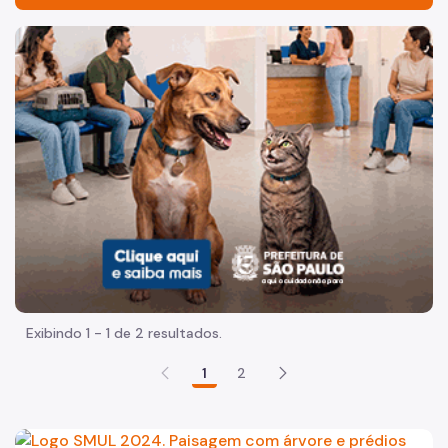
Acesso à Informação
Imagem de um cachorro caramelo e uma gata rajada, olha
Participação Social
A Secretaria
Organização
Agenda da Secretária e Chefe de Gabinete
Legislação
Plano Diretor Estratégico
Zoneamento e uso do Solo
Exibindo 1 - 1 de 2 resultados.
Código de Obras
1
2
Planos Regionais
Demais Leis e Decretos