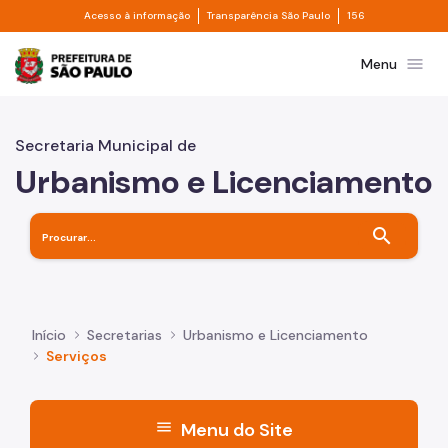
Divisor de acesso à informação
Divisor de transpa
Pular para o Conteúdo principal
Acesso à informação
Transparência São Paulo
156
Prefeitura de São Paulo
menu
Menu
Secretaria Municipal de
Urbanismo e Licenciamento
search
Início
Secretarias
Urbanismo e Licenciamento
Serviços
menu
Menu do Site