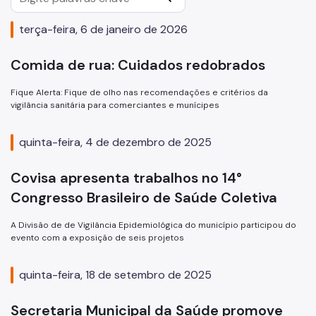
Vacinação
terça-feira, 6 de janeiro de 2026
De Olho na Carteirinha
De Olho na Fila
Comida de rua: Cuidados redobrados
Vacina Sampa contra Covid-19
Fique Alerta: Fique de olho nas recomendações e critérios da
vigilância sanitária para comerciantes e munícipes
Vacinação de Raiva em cães e gatos
quinta-feira, 4 de dezembro de 2025
Controle da Dengue
Empresa/Estabelecimento
Covisa apresenta trabalhos no 14°
Congresso Brasileiro de Saúde Coletiva
Licença Sanitária - CMVS
A Divisão de de Vigilância Epidemiológica do município participou do
Consulta - CMVS
evento com a exposição de seis projetos
Comércio de animais - CMCA
quinta-feira, 18 de setembro de 2025
Praça de Atendimento
Guias Técnicos
Secretaria Municipal da Saúde promove