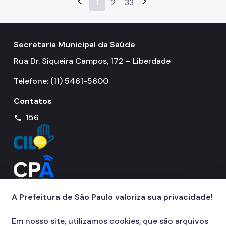
arrow_back_ios
1
2
33
arrow_forward_ios
Secretaria Municipal da Saúde
Rua Dr. Siqueira Campos, 172 – Liberdade
Telefone: (11) 5461-5600
Contatos
156
call
A Prefeitura de São Paulo valoriza sua privacidade!
Em nosso site, utilizamos cookies, que são arquivos