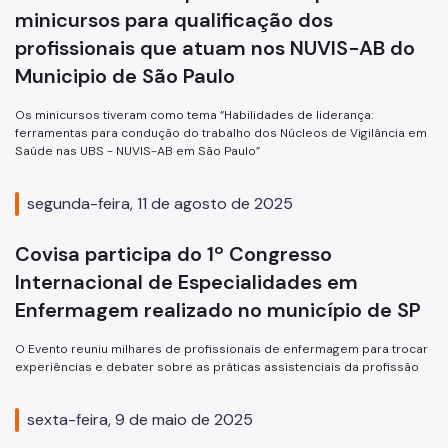
minicursos para qualificação dos
Autoridades Sanitárias
profissionais que atuam nos NUVIS-AB do
Laudo Técnico de Avaliação - LTA
Municipio de São Paulo
Infecção Hospitalar
Os minicursos tiveram como tema “Habilidades de liderança:
ferramentas para condução do trabalho dos Núcleos de Vigilância em
Unidades de Vigilância - UVIS
Saúde nas UBS - NUVIS-AB em São Paulo”
Busca Territórios - UVIS
segunda-feira, 11 de agosto de 2025
NUVIS AB
Covisa participa do 1º Congresso
Notificação Compulsória
Internacional de Especialidades em
Planejamento e Gestão
Enfermagem realizado no município de SP
Perguntas e Respostas
O Evento reuniu milhares de profissionais de enfermagem para trocar
experiências e debater sobre as práticas assistenciais da profissão
Projetos de Pesquisa
Ouvidoria
sexta-feira, 9 de maio de 2025