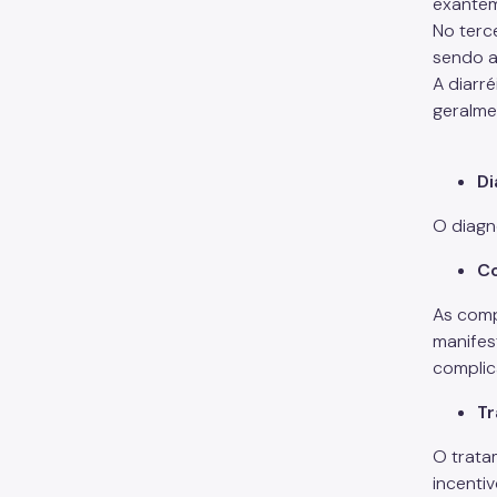
exante
No terc
sendo a
A diarr
geralmen
Di
O diagn
C
As comp
manifes
complic
T
O trata
incenti