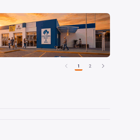
a câmera . Os dizeres: EM SÃO PAULO, O CUIDADO É PARA A 
1
2