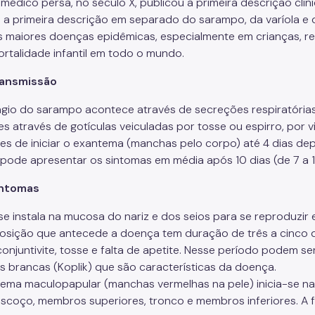
médico persa, no século X, publicou a primeira descrição clíni
 a primeira descrição em separado do sarampo, da varíola e d
 maiores doenças epidêmicas, especialmente em crianças, 
rtalidade infantil em todo o mundo.
ansmissão
gio do sarampo acontece através de secreções respiratórias
es através de gotículas veiculadas por tosse ou espirro, por 
tes de iniciar o exantema (manchas pelo corpo) até 4 dias d
pode apresentar os sintomas em média após 10 dias (de 7 a 18
intomas
 se instala na mucosa do nariz e dos seios para se reproduzir 
posição que antecede a doença tem duração de três a cinco dia
 conjuntivite, tosse e falta de apetite. Nesse período podem 
 brancas (Koplik) que são características da doença.
ema maculopapular (manchas vermelhas na pele) inicia-se na 
escoço, membros superiores, tronco e membros inferiores. A