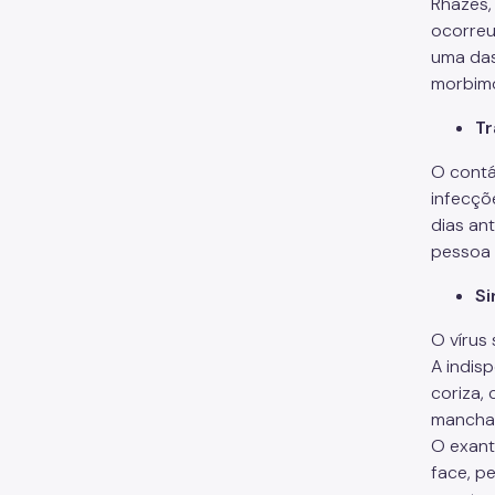
Rhazes, 
ocorreu
uma das
morbimo
Tr
O contá
infecçõ
dias an
pessoa 
S
O vírus
A indis
coriza,
manchas
O exant
face, p