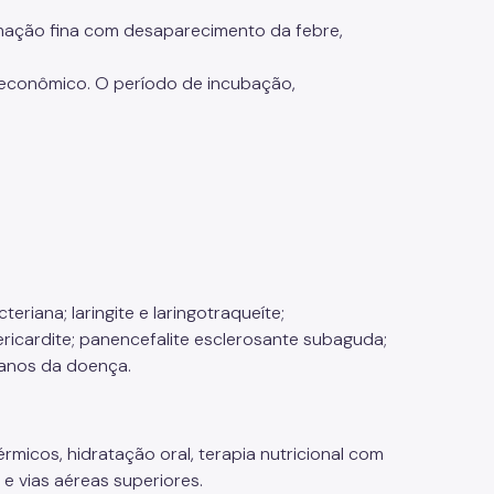
mação fina com desaparecimento da febre,
o-econômico. O período de incubação,
iana; laringite e laringotraqueíte;
ricardite; panencefalite esclerosante subaguda;
 anos da doença.
micos, hidratação oral, terapia nutricional com
e vias aéreas superiores.