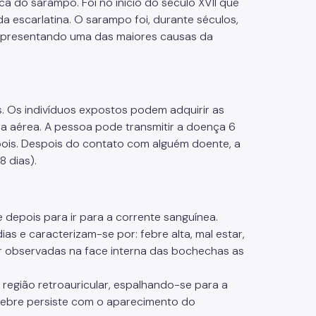
ca do sarampo. Foi no início do século XVII que
a escarlatina. O sarampo foi, durante séculos,
representando uma das maiores causas da
. Os indivíduos expostos podem adquirir as
via aérea. A pessoa pode transmitir a doença 6
epois. Despois do contato com alguém doente, a
 dias).
e depois para ir para a corrente sanguínea.
s e caracterizam-se por: febre alta, mal estar,
ser observadas na face interna das bochechas as
região retroauricular, espalhando-se para a
 febre persiste com o aparecimento do