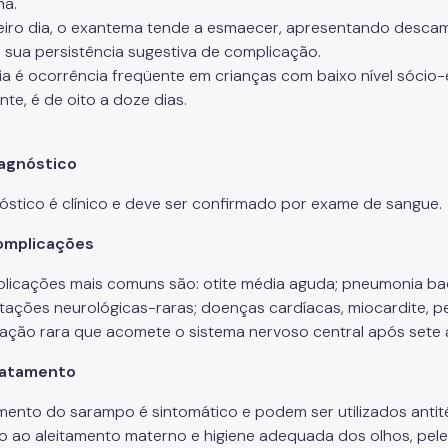
ma.
eiro dia, o exantema tende a esmaecer, apresentando desca
 sua persistência sugestiva de complicação.
éia é ocorrência freqüente em crianças com baixo nível sóci
te, é de oito a doze dias.
agnóstico
óstico é clínico e deve ser confirmado por exame de sangue.
omplicações
licações mais comuns são: otite média aguda; pneumonia bacter
tações neurológicas-raras; doenças cardíacas, miocardite, pe
ação rara que acomete o sistema nervoso central após sete
ratamento
mento do sarampo é sintomático e podem ser utilizados antitér
vo ao aleitamento materno e higiene adequada dos olhos, pele 