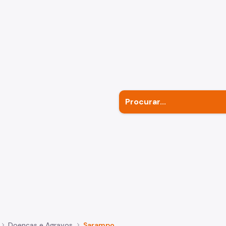
Outr
Subp
Doenças e Agravos
Sarampo