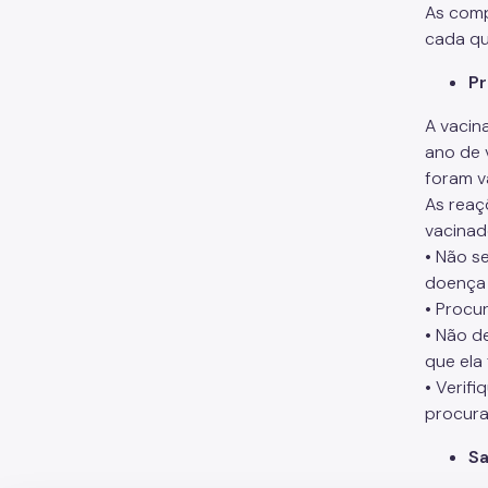
As comp
cada qua
P
A vacin
ano de 
foram v
As reaç
vacinad
• Não s
doença 
• Procu
• Não d
que ela
• Verif
procura
Sa