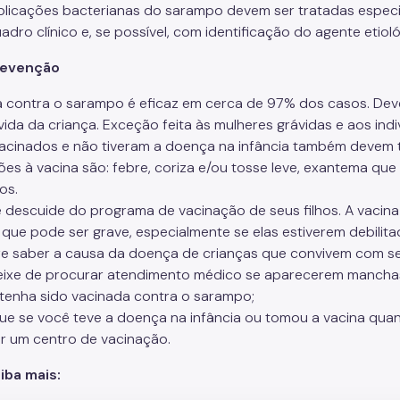
licações bacterianas do sarampo devem ser tratadas especi
dro clínico e, se possível, com identificação do agente etioló
revenção
a contra o sarampo é eficaz em cerca de 97% dos casos. Deve
vida da criança. Exceção feita às mulheres grávidas e aos in
acinados e não tiveram a doença na infância também devem t
ões à vacina são: febre, coriza e/ou tosse leve, exantema qu
os.
e descuide do programa de vacinação de seus filhos. A vacina
que pode ser grave, especialmente se elas estiverem debilita
re saber a causa da doença de crianças que convivem com seu
eixe de procurar atendimento médico se aparecerem mancha
 tenha sido vacinada contra o sarampo;
ique se você teve a doença na infância ou tomou a vacina qua
r um centro de vacinação.
iba mais: