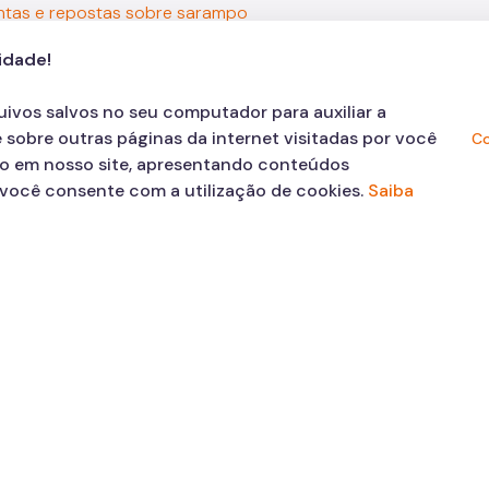
ntas e repostas sobre sarampo
endações para não transmitir sarampo
(Pt)
cidade!
endaciones para no transmitir sarampion
(Es)
quivos salvos no seu computador para auxiliar a
 sobre outras páginas da internet visitadas por você
Co
mendations to prevent measles transmission
(En)
ão em nosso site, apresentando conteúdos
, você consente com a utilização de cookies.
Saiba
Informações
técnicas