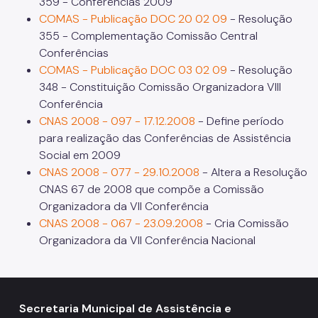
359 - Conferências 2009
2021
COMAS - Publicação DOC 20 02 09
- Resolução
2019
355 - Complementação Comissão Central
Conferências
2017
COMAS - Publicação DOC 03 02 09
- Resolução
2015
348 - Constituição Comissão Organizadora VIII
Conferência
2013
CNAS 2008 - 097 - 17.12.2008
- Define período
para realização das Conferências de Assistência
2011
Social em 2009
2009
CNAS 2008 - 077 - 29.10.2008
- Altera a Resolução
CNAS 67 de 2008 que compõe a Comissão
2007
Organizadora da VII Conferência
CNAS 2008 - 067 - 23.09.2008
- Cria Comissão
Comunicados
Organizadora da VII Conferência Nacional
2026
2025
2024
Secretaria Municipal de Assistência e