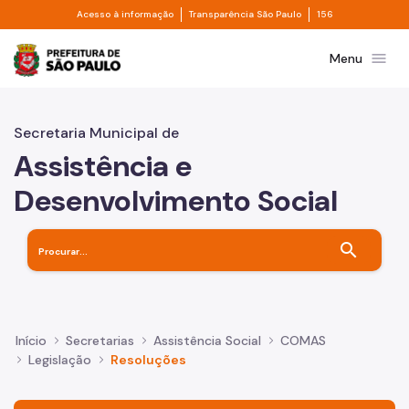
Divisor de acesso à informação
Divisor de transpa
Pular para o Conteúdo principal
Acesso à informação
Transparência São Paulo
156
Prefeitura de São Paulo
menu
Menu
Secretaria Municipal de
Assistência e
Desenvolvimento Social
search
Início
Secretarias
Assistência Social
COMAS
Legislação
Resoluções