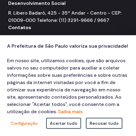
Desenvolvimento Social
2023
R. Libero Badaró, 425 - 35º Andar - Centro - CEP:
2022
01009-000 Telefone: (11) 3291-9666 / 9667
Contatos
2021
156
call
NOTÍCIAS
A Prefeitura de São Paulo valoriza sua privacidade!
Em nosso site, utilizamos cookies, que são arquivos
salvos no seu computador para auxiliar a coletar
informações sobre suas preferências e sobre outras
páginas da internet visitadas por você a fim de
otimizar sua experiência de navegação em nosso
site, apresentando conteúdos personalizados. Ao
selecionar "Aceitar todos", você consente com a
utilização de cookies.
Saiba mais
Configuração
Aceitar tudo
Recusar tudo
© COPYRIGHT 2026,
Prefeitura Municipal de São Paulo Viaduto do Cha,
15 - Centro - CEP: 01002-020