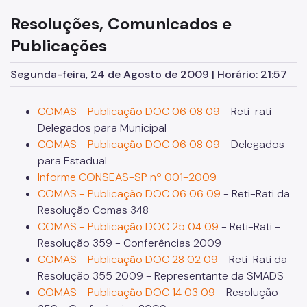
2014
Resoluções, Comunicados e
Publicações
2016
2012
Segunda-feira, 24 de Agosto de 2009 | Horário: 21:57
2009
COMAS - Publicação DOC 06 08 09
- Reti-rati -
LEGISLAÇÃO
Delegados para Municipal
COMAS - Publicação DOC 06 08 09
- Delegados
Organizações Inscritas
para Estadual
Informe CONSEAS-SP nº 001-2009
Atas
COMAS - Publicação DOC 06 06 09
- Reti-Rati da
Resoluções
Resolução Comas 348
COMAS - Publicação DOC 25 04 09
- Reti-Rati -
CONFERÊNCIA MUNICIPAL
Resolução 359 - Conferências 2009
COMAS - Publicação DOC 28 02 09
- Reti-Rati da
2025
Resolução 355 2009 - Representante da SMADS
2023
COMAS - Publicação DOC 14 03 09
- Resolução