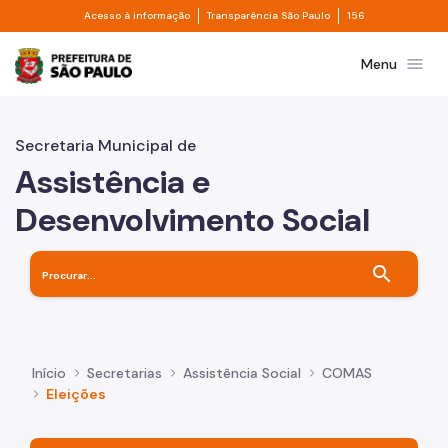
Divisor de acesso à informação
Divisor de transpa
Pular para o Conteúdo principal
Acesso à informação
Transparência São Paulo
156
Prefeitura de São Paulo
menu
Menu
Secretaria Municipal de
Assistência e
Desenvolvimento Social
search
Início
Secretarias
Assistência Social
COMAS
Eleições