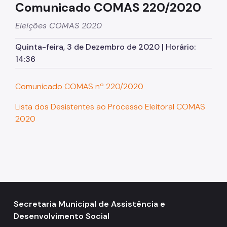
Comunicado COMAS 220/2020
2014
Eleições COMAS 2020
2016
Quinta-feira, 3 de Dezembro de 2020 | Horário:
2012
14:36
2009
Comunicado COMAS nº 220/2020
LEGISLAÇÃO
Lista dos Desistentes ao Processo Eleitoral COMAS
Organizações Inscritas
2020
Atas
Resoluções
CONFERÊNCIA MUNICIPAL
2025
Secretaria Municipal de Assistência e
2023
Desenvolvimento Social