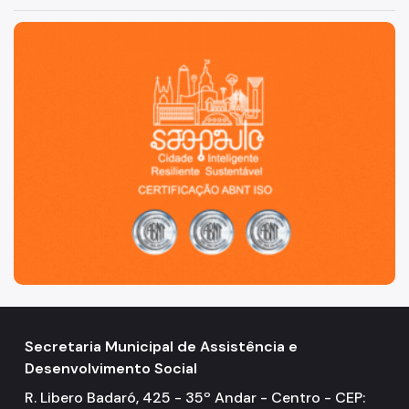
2021
São Paulo, cidade inteligente, resiliente e sustentável
2019
2017
2015
2013
2011
2009
2007
Comunicados
2026
Secretaria Municipal de Assistência e
2025
Desenvolvimento Social
2024
R. Libero Badaró, 425 - 35º Andar - Centro - CEP: