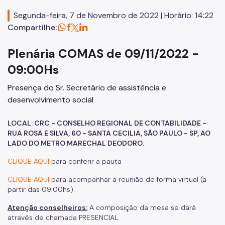
2014
Segunda-feira, 7 de Novembro de 2022 | Horário: 14:22
Compartilhe:
2016
2012
Plenária COMAS de 09/11/2022 -
09:00Hs
2009
Presença do Sr. Secretário de assistência e
LEGISLAÇÃO
desenvolvimento social
Organizações Inscritas
LOCAL: CRC - CONSELHO REGIONAL DE CONTABILIDADE -
Atas
RUA ROSA E SILVA, 60 - SANTA CECILIA, SÃO PAULO - SP, AO
LADO DO METRO MARECHAL DEODORO.
Resoluções
CLIQUE AQUI
para conferir a pauta
CONFERÊNCIA MUNICIPAL
CLIQUE AQUI
para acompanhar a reunião de forma virtual (a
partir das 09:00hs)
2025
Atenção conselheiros:
A composição da mesa se dará
2023
através de chamada PRESENCIAL.