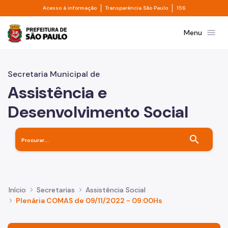
Divisor de acesso à informação
Divisor de transpa
Pular para o Conteúdo principal
Acesso à informação
Transparência São Paulo
156
Prefeitura de São Paulo
menu
Menu
Secretaria Municipal de
Assistência e
Desenvolvimento Social
search
Início
Secretarias
Assistência Social
Plenária COMAS de 09/11/2022 - 09:00Hs