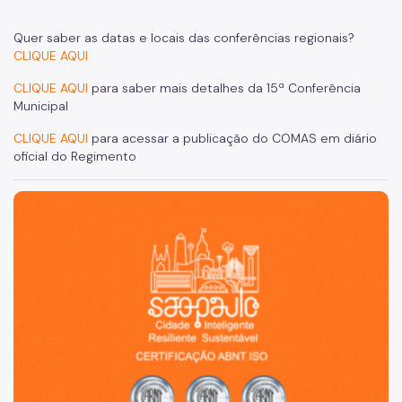
2021
Quer saber as datas e locais das conferências regionais?
CLIQUE AQUI
2019
CLIQUE AQUI
para saber mais detalhes da 15ª Conferência
2017
Municipal
2015
CLIQUE AQUI
para acessar a publicação do COMAS em diário
oficial do Regimento
2013
2011
São Paulo, cidade inteligente, resiliente e sustentável
2009
2007
Comunicados
2026
2025