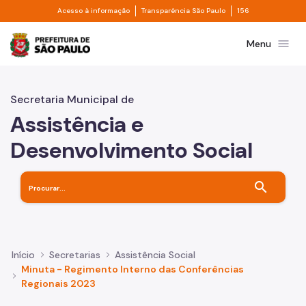
Divisor de acesso à informação
Divisor de transpa
Pular para o Conteúdo principal
Acesso à informação
Transparência São Paulo
156
Prefeitura de São Paulo
menu
Menu
Secretaria Municipal de
Assistência e
Desenvolvimento Social
search
Início
Secretarias
Assistência Social
Minuta - Regimento Interno das Conferências
Regionais 2023