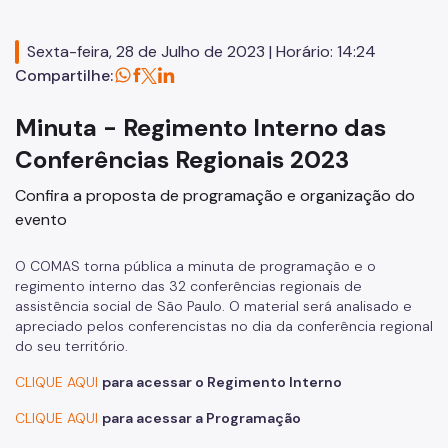
2018
2014
Sexta-feira, 28 de Julho de 2023 | Horário: 14:24
Compartilhe:
2016
2012
Minuta - Regimento Interno das
Conferências Regionais 2023
2009
Confira a proposta de programação e organização do
LEGISLAÇÃO
evento
Organizações Inscritas
O COMAS torna pública a minuta de programação e o
Atas
regimento interno das 32 conferências regionais de
assistência social de São Paulo. O material será analisado e
Resoluções
apreciado pelos conferencistas no dia da conferência regional
do seu território.
CONFERÊNCIA MUNICIPAL
CLIQUE AQUI
para acessar o Regimento Interno
2025
CLIQUE AQUI
para acessar a Programação
2023