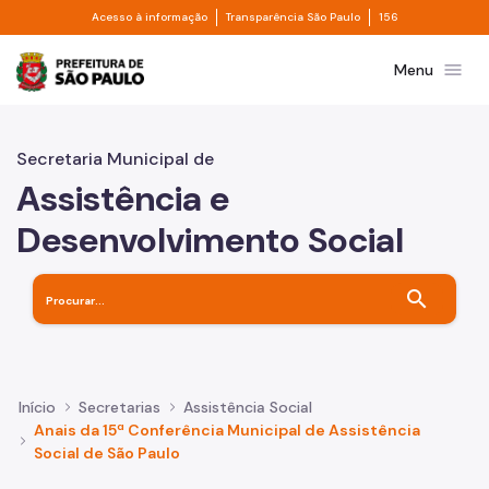
Divisor de acesso à informação
Divisor de transpa
Pular para o Conteúdo principal
Acesso à informação
Transparência São Paulo
156
Prefeitura de São Paulo
menu
Menu
Secretaria Municipal de
Assistência e
Desenvolvimento Social
search
Início
Secretarias
Assistência Social
Anais da 15ª Conferência Municipal de Assistência
Social de São Paulo