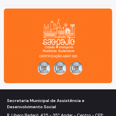
2021
São Paulo, cidade inteligente, resiliente e sustentável
2019
2017
2015
2013
2011
2009
2007
Comunicados
2026
Secretaria Municipal de Assistência e
Desenvolvimento Social
2025
R. Libero Badaró, 425 - 35º Andar - Centro - CEP: