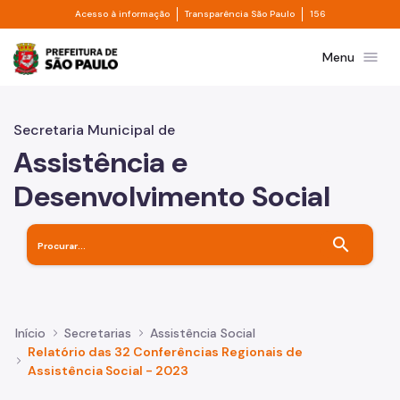
Divisor de acesso à informação
Divisor de transpa
Pular para o Conteúdo principal
Acesso à informação
Transparência São Paulo
156
Prefeitura de São Paulo
menu
Menu
Secretaria Municipal de
Assistência e
Desenvolvimento Social
search
Início
Secretarias
Assistência Social
Relatório das 32 Conferências Regionais de
Assistência Social - 2023