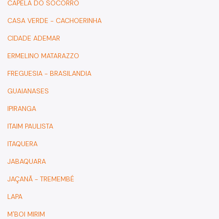
CAPELA DO SOCORRO
2021
CASA VERDE - CACHOERINHA
2019
CIDADE ADEMAR
2017
ERMELINO MATARAZZO
2015
FREGUESIA - BRASILANDIA
2013
GUAIANASES
2011
IPIRANGA
2009
ITAIM PAULISTA
2007
ITAQUERA
JABAQUARA
Comunicados
JAÇANÃ - TREMEMBÉ
2026
LAPA
2025
M'BOI MIRIM