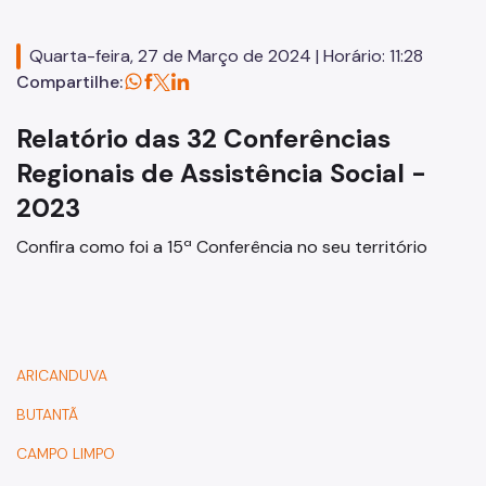
2018
2014
Quarta-feira, 27 de Março de 2024 | Horário: 11:28
Compartilhe:
2016
2012
Relatório das 32 Conferências
Regionais de Assistência Social -
2009
2023
LEGISLAÇÃO
Confira como foi a 15ª Conferência no seu território
Organizações Inscritas
Atas
Resoluções
ARICANDUVA
CONFERÊNCIA MUNICIPAL
BUTANTÃ
2025
CAMPO LIMPO
2023