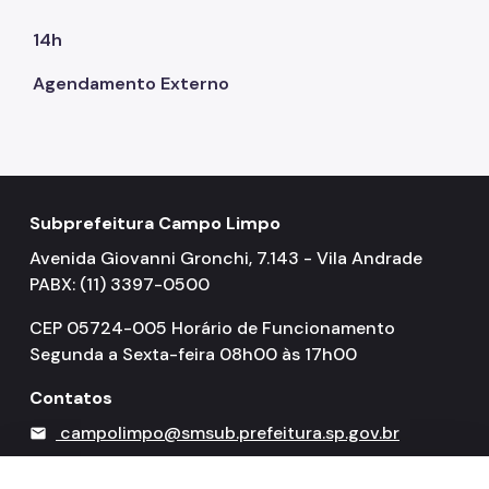
14h
Agendamento Externo
Subprefeitura Campo Limpo
Avenida Giovanni Gronchi, 7.143 - Vila Andrade
PABX: (11) 3397-0500
CEP 05724-005 Horário de Funcionamento
Segunda a Sexta-feira 08h00 às 17h00
Contatos
campolimpo@smsub.prefeitura.sp.gov.br
mail
156
call