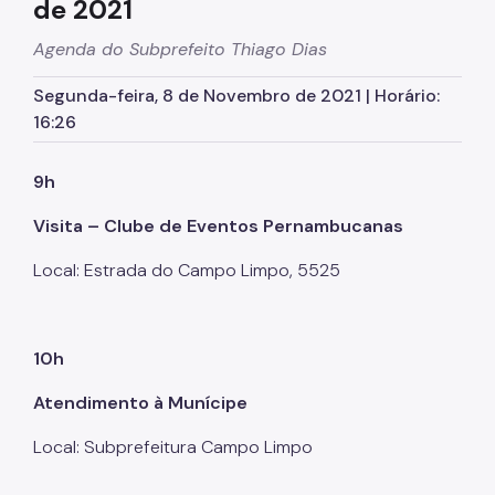
de 2021
Licitações
SP Mais Fácil
Agenda do Subprefeito Thiago Dias
Zeladoria Urbana
Segunda-feira, 8 de Novembro de 2021 | Horário:
16:26
Cata-Bagulho
Termo de Cooperação
9h
Programa de Metas
Visita – Clube de Eventos Pernambucanas
Notícias
Local: Estrada do Campo Limpo, 5525
10h
Atendimento à Munícipe
Local: Subprefeitura Campo Limpo