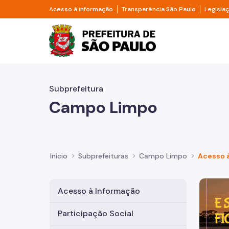
Pular para o Conteúdo principal
Divisor de acesso à informação
Divisor d
Acesso à informação
Transparência São Paulo
Legisla
Prefeitura de São Pa
Subprefeitura
Campo Limpo
Início
Subprefeituras
Campo Limpo
Acesso 
Imagem 
Acesso à Informação
Participação Social