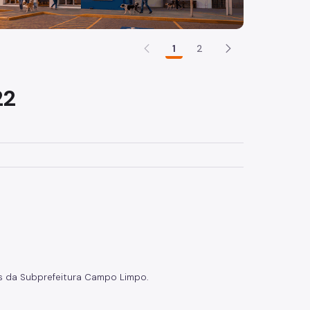
1
2
22
es da Subprefeitura Campo Limpo.