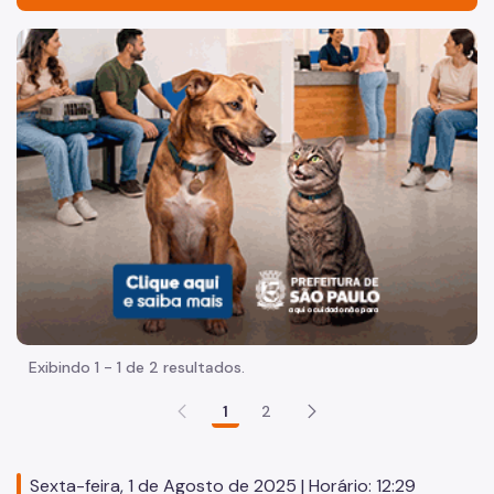
Acesso à Informação
Imagem de um cachorro caramelo e uma gata rajada, olha
Participação Social
Quadro de Serviços
Acesso à Proteção de Dados Pessoais
Organização
Histórico
Dados
Equipamentos Públicos
Exibindo 1 - 1 de 2 resultados.
Infocidade
1
2
Plano Regional
Execução Orçamentária
Sexta-feira, 1 de Agosto de 2025 | Horário: 12:29