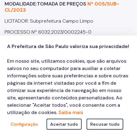
MODALIDADE:TOMADA DE PREÇOS
Nº 005/SUB-
CL/2023
LICITADOR: Subprefeitura Campo Limpo
PROCESSO Nº 6032.2023/0002245-0
DATA E HORA DA ABERTURA DA SESSÃO PÚBLICA:
A Prefeitura de São Paulo valoriza sua privacidade!
19/09/2023 as 10h00
OBJETO: OBRA PARA REQUALIFICAÇÃO DE ÁREA PÚBLICA
Em nosso site, utilizamos cookies, que são arquivos
– RUA CANTO DO RIO VERDE – VILA ANDRADE – 2ª FASE.
salvos no seu computador para auxiliar a coletar
informações sobre suas preferências e sobre outras
páginas da internet visitadas por você a fim de
MODALIDADE:TOMADA DE PREÇOS
Nº 006/SUB-
otimizar sua experiência de navegação em nosso
CL/2023
site, apresentando conteúdos personalizados. Ao
selecionar "Aceitar todos", você consente com a
LICITADOR: Subprefeitura Campo Limpo
utilização de cookies.
Saiba mais
PROCESSO Nº 6010.2023/0000393-5
Configuração
Aceitar tudo
Recusar tudo
DATA E HORA DA ABERTURA DA SESSÃO PÚBLICA:
25/09/2023 as 10h00