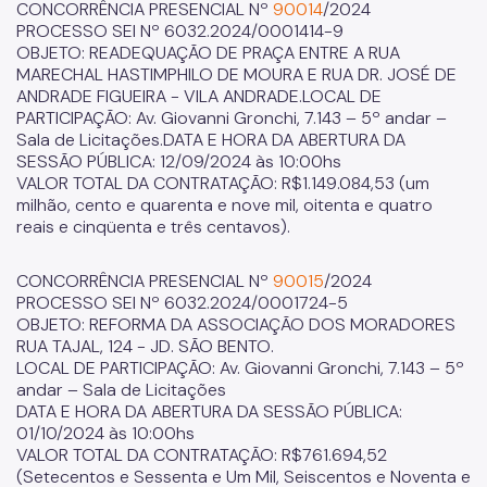
CONCORRÊNCIA PRESENCIAL Nº
90014
/2024
PROCESSO SEI Nº 6032.2024/0001414-9
OBJETO: READEQUAÇÃO DE PRAÇA ENTRE A RUA
MARECHAL HASTIMPHILO DE MOURA E RUA DR. JOSÉ DE
ANDRADE FIGUEIRA - VILA ANDRADE.LOCAL DE
PARTICIPAÇÃO: Av. Giovanni Gronchi, 7.143 – 5º andar –
Sala de Licitações.DATA E HORA DA ABERTURA DA
SESSÃO PÚBLICA: 12/09/2024 às 10:00hs
VALOR TOTAL DA CONTRATAÇÃO: R$1.149.084,53 (um
milhão, cento e quarenta e nove mil, oitenta e quatro
reais e cinqüenta e três centavos).
CONCORRÊNCIA PRESENCIAL Nº
90015
/2024
PROCESSO SEI Nº 6032.2024/0001724-5
OBJETO: REFORMA DA ASSOCIAÇÃO DOS MORADORES
RUA TAJAL, 124 - JD. SÃO BENTO.
LOCAL DE PARTICIPAÇÃO: Av. Giovanni Gronchi, 7.143 – 5º
andar – Sala de Licitações
DATA E HORA DA ABERTURA DA SESSÃO PÚBLICA:
01/10/2024 às 10:00hs
VALOR TOTAL DA CONTRATAÇÃO: R$761.694,52
(Setecentos e Sessenta e Um Mil, Seiscentos e Noventa e