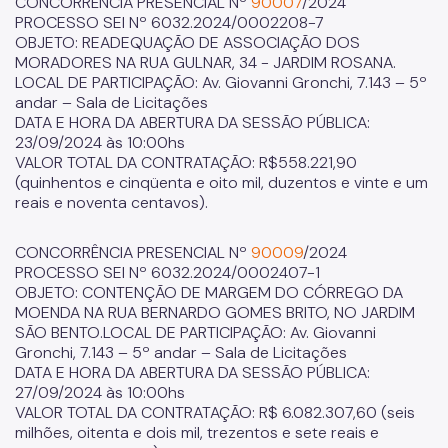
CONCORRÊNCIA PRESENCIAL Nº
90007
/2024
PROCESSO SEI Nº 6032.2024/0002208-7
OBJETO: READEQUAÇÃO DE ASSOCIAÇÃO DOS
MORADORES NA RUA GULNAR, 34 - JARDIM ROSANA.
LOCAL DE PARTICIPAÇÃO: Av. Giovanni Gronchi, 7.143 – 5º
andar – Sala de Licitações
DATA E HORA DA ABERTURA DA SESSÃO PÚBLICA:
23/09/2024 às 10:00hs
VALOR TOTAL DA CONTRATAÇÃO: R$558.221,90
(quinhentos e cinqüenta e oito mil, duzentos e vinte e um
reais e noventa centavos).
CONCORRÊNCIA PRESENCIAL Nº
90009
/2024
PROCESSO SEI Nº 6032.2024/0002407-1
OBJETO: CONTENÇÃO DE MARGEM DO CÓRREGO DA
MOENDA NA RUA BERNARDO GOMES BRITO, NO JARDIM
SÃO BENTO.LOCAL DE PARTICIPAÇÃO: Av. Giovanni
Gronchi, 7.143 – 5º andar – Sala de Licitações
DATA E HORA DA ABERTURA DA SESSÃO PÚBLICA:
27/09/2024 às 10:00hs
VALOR TOTAL DA CONTRATAÇÃO: R$ 6.082.307,60 (seis
milhões, oitenta e dois mil, trezentos e sete reais e