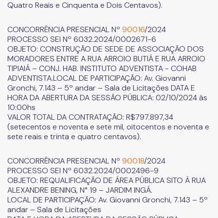
Quatro Reais e Cinquenta e Dois Centavos).
CONCORRÊNCIA PRESENCIAL Nº
90016
/2024
PROCESSO SEI Nº 6032.2024/0002671-6
OBJETO: CONSTRUÇÃO DE SEDE DE ASSOCIAÇÃO DOS
MORADORES ENTRE A RUA ARROIO BUTIÁ E RUA ARROIO
TIPIAIÁ – CONJ. HAB. INSTITUTO ADVENTISTA - COHAB
ADVENTISTA.LOCAL DE PARTICIPAÇÃO: Av. Giovanni
Gronchi, 7.143 – 5º andar – Sala de Licitações DATA E
HORA DA ABERTURA DA SESSÃO PÚBLICA: 02/10/2024 às
10:00hs
VALOR TOTAL DA CONTRATAÇÃO: R$797.897,34
(setecentos e noventa e sete mil, oitocentos e noventa e
sete reais e trinta e quatro centavos).
CONCORRÊNCIA PRESENCIAL Nº
90018
/2024
PROCESSO SEI Nº 6032.2024/0002496-9
OBJETO: REQUALIFICAÇÃO DE ÁREA PÚBLICA SITO À RUA
ALEXANDRE BENING, N° 19 – JARDIM INGÁ.
LOCAL DE PARTICIPAÇÃO: Av. Giovanni Gronchi, 7.143 – 5º
andar – Sala de Licitações