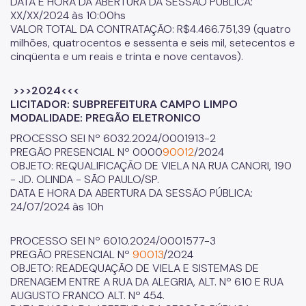
DATA E HORA DA ABERTURA DA SESSÃO PÚBLICA:
XX/XX/2024 às 10:00hs
VALOR TOTAL DA CONTRATAÇÃO: R$4.466.751,39 (quatro
milhões, quatrocentos e sessenta e seis mil, setecentos e
cinqüenta e um reais e trinta e nove centavos).
>>>2024<<<
LICITADOR: SUBPREFEITURA CAMPO LIMPO
MODALIDADE: PREGÃO ELETRONICO
PROCESSO SEI Nº 6032.2024/0001913-2
PREGÃO PRESENCIAL Nº 0000
90012
/2024
OBJETO: REQUALIFICAÇÃO DE VIELA NA RUA CANORI, 190
- JD. OLINDA - SÃO PAULO/SP.
DATA E HORA DA ABERTURA DA SESSÃO PÚBLICA:
24/07/2024 às 10h
PROCESSO SEI Nº 6010.2024/0001577-3
PREGÃO PRESENCIAL Nº
90013
/2024
OBJETO: READEQUAÇÃO DE VIELA E SISTEMAS DE
DRENAGEM ENTRE A RUA DA ALEGRIA, ALT. Nº 610 E RUA
AUGUSTO FRANCO ALT. Nº 454.