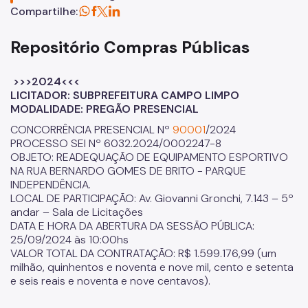
Licitações
Compartilhe:
SP Mais Fácil
Repositório Compras Públicas
Zeladoria Urbana
>>>2024<<<
Cata-Bagulho
LICITADOR: SUBPREFEITURA CAMPO LIMPO
Termo de Cooperação
MODALIDADE: PREGÃO PRESENCIAL
CONCORRÊNCIA PRESENCIAL Nº
90001
/2024
Programa de Metas
PROCESSO SEI Nº 6032.2024/0002247-8
OBJETO: READEQUAÇÃO DE EQUIPAMENTO ESPORTIVO
Notícias
NA RUA BERNARDO GOMES DE BRITO - PARQUE
INDEPENDÊNCIA.
LOCAL DE PARTICIPAÇÃO: Av. Giovanni Gronchi, 7.143 – 5º
andar – Sala de Licitações
DATA E HORA DA ABERTURA DA SESSÃO PÚBLICA:
25/09/2024 às 10:00hs
VALOR TOTAL DA CONTRATAÇÃO: R$ 1.599.176,99 (um
milhão, quinhentos e noventa e nove mil, cento e setenta
e seis reais e noventa e nove centavos).