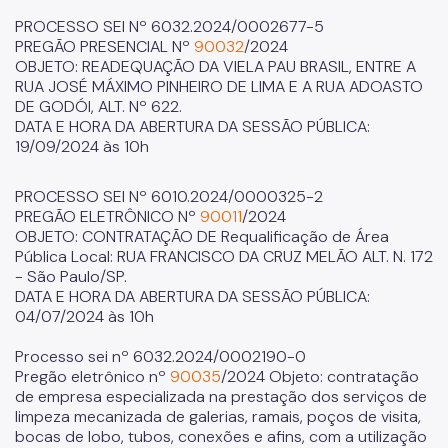
PROCESSO SEI Nº 6032.2024/0002677-5
PREGÃO PRESENCIAL Nº
90032
/2024
OBJETO: READEQUAÇÃO DA VIELA PAU BRASIL, ENTRE A
RUA JOSÉ MÁXIMO PINHEIRO DE LIMA E A RUA ADOASTO
DE GODÓI, ALT. Nº 622.
DATA E HORA DA ABERTURA DA SESSÃO PÚBLICA:
19/09/2024 às 10h
PROCESSO SEI Nº 6010.2024/0000325-2
PREGÃO ELETRÔNICO Nº
90011
/2024
OBJETO: CONTRATAÇÃO DE Requalificação de Área
Pública Local: RUA FRANCISCO DA CRUZ MELÃO ALT. N. 172
- São Paulo/SP.
DATA E HORA DA ABERTURA DA SESSÃO PÚBLICA:
04/07/2024 às 10h
Processo sei nº 6032.2024/0002190-0
Pregão eletrônico nº
90035
/2024 Objeto: contratação
de empresa especializada na prestação dos serviços de
limpeza mecanizada de galerias, ramais, poços de visita,
bocas de lobo, tubos, conexões e afins, com a utilização