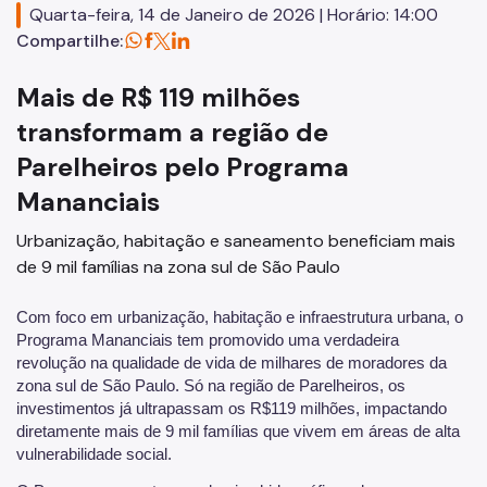
Quarta-feira, 14 de Janeiro de 2026 | Horário: 14:00
Licitações
Compartilhe:
SP Mais Fácil
Mais de R$ 119 milhões
Zeladoria Urbana
transformam a região de
Cata-Bagulho
Parelheiros pelo Programa
Termo de Cooperação
Mananciais
Programa de Metas
Urbanização, habitação e saneamento beneficiam mais
de 9 mil famílias na zona sul de São Paulo
Notícias
Com foco em urbanização, habitação e infraestrutura urbana, o
Programa Mananciais tem promovido uma verdadeira
revolução na qualidade de vida de milhares de moradores da
zona sul de São Paulo. Só na região de Parelheiros, os
investimentos já ultrapassam os R$119 milhões, impactando
diretamente mais de 9 mil famílias que vivem em áreas de alta
vulnerabilidade social.