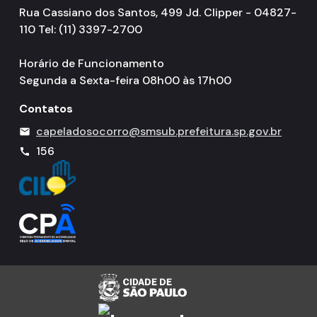
Rua Cassiano dos Santos, 499 Jd. Clipper - 04827-
110 Tel: (11) 3397-2700
Horário de Funcionamento
Segunda a Sexta-feira 08h00 às 17h00
Contatos
capeladosocorro@smsub.prefeitura.sp.gov.br
mail
156
call