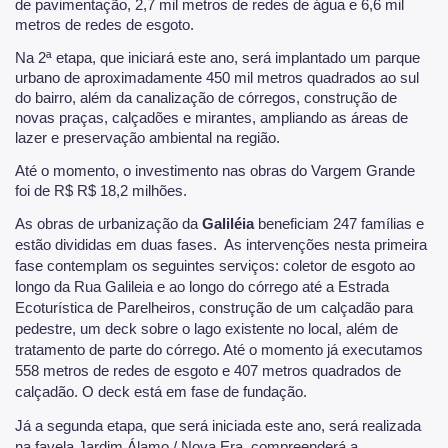
de pavimentação, 2,7 mil metros de redes de água e 6,6 mil
metros de redes de esgoto.
Na 2ª etapa, que iniciará este ano, será implantado um parque
urbano de aproximadamente 450 mil metros quadrados ao sul
do bairro, além da canalização de córregos, construção de
novas praças, calçadões e mirantes, ampliando as áreas de
lazer e preservação ambiental na região.
Até o momento, o investimento nas obras do Vargem Grande
foi de R$ R$ 18,2 milhões.
As obras de urbanização da
Galiléia
beneficiam 247 famílias e
estão divididas em duas fases. As intervenções nesta primeira
fase contemplam os seguintes serviços: coletor de esgoto ao
longo da Rua Galileia e ao longo do córrego até a Estrada
Ecoturística de Parelheiros, construção de um calçadão para
pedestre, um deck sobre o lago existente no local, além de
tratamento de parte do córrego. Até o momento já executamos
558 metros de redes de esgoto e 407 metros quadrados de
calçadão. O deck está em fase de fundação.
Já a segunda etapa, que será iniciada este ano, será realizada
na favela Jardim Álamo / Nova Era, compreenderá a