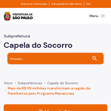
Divisor de acesso à informação
Divisor de transpa
Pular para o Conteúdo principal
Acesso à informação
Transparência São Paulo
156
Prefeitura de São Paulo
menu
Menu
Subprefeitura
Capela do Socorro
search
Início
Subprefeituras
Capela do Socorro
Mais de R$ 119 milhões transformam a região de
Parelheiros pelo Programa Mananciais