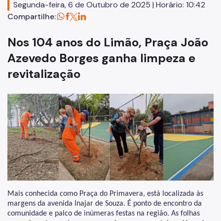
Segunda-feira, 6 de Outubro de 2025 | Horário: 10:42
Zeladoria Urbana
Compartilhe:
Cata-Bagulho
Nos 104 anos do Limão, Praça João
Programa de Metas
Azevedo Borges ganha limpeza e
Dados
revitalização
Mais conhecida como Praça do Primavera, está localizada às
margens da avenida Inajar de Souza. É ponto de encontro da
comunidade e palco de inúmeras festas na região. As folhas