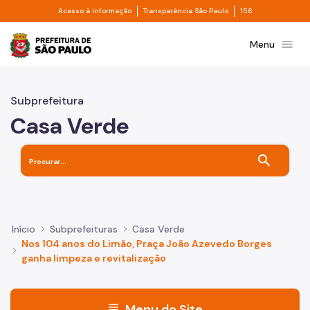
Divisor de acesso à informação
Divisor de transpa
Pular para o Conteúdo principal
Acesso à informação
Transparência São Paulo
156
Prefeitura de São Paulo
menu
Menu
Subprefeitura
Casa Verde
search
Início
Subprefeituras
Casa Verde
Nos 104 anos do Limão, Praça João Azevedo Borges
ganha limpeza e revitalização
menu
Menu do Site