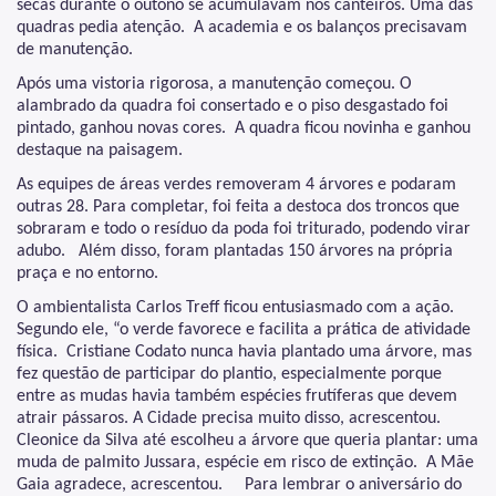
secas durante o outono se acumulavam nos canteiros. Uma das
quadras pedia atenção. A academia e os balanços precisavam
de manutenção.
Após uma vistoria rigorosa, a manutenção começou. O
alambrado da quadra foi consertado e o piso desgastado foi
pintado, ganhou novas cores. A quadra ficou novinha e ganhou
destaque na paisagem.
As equipes de áreas verdes removeram 4 árvores e podaram
outras 28. Para completar, foi feita a destoca dos troncos que
sobraram e todo o resíduo da poda foi triturado, podendo virar
adubo. Além disso, foram plantadas 150 árvores na própria
praça e no entorno.
O ambientalista Carlos Treff ficou entusiasmado com a ação.
Segundo ele, “o verde favorece e facilita a prática de atividade
física. Cristiane Codato nunca havia plantado uma árvore, mas
fez questão de participar do plantio, especialmente porque
entre as mudas havia também espécies frutíferas que devem
atrair pássaros. A Cidade precisa muito disso, acrescentou.
Cleonice da Silva até escolheu a árvore que queria plantar: uma
muda de palmito Jussara, espécie em risco de extinção. A Mãe
Gaia agradece, acrescentou. Para lembrar o aniversário do