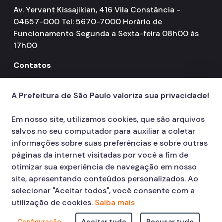
Av. Yervant Kissajikian, 416 Vila Constância -
04657-000 Tel: 5670-7000 Horário de
Funcionamento Segunda a Sexta-feira 08h00 às
17h00
Contatos
156
call
A Prefeitura de São Paulo valoriza sua privacidade!
Em nosso site, utilizamos cookies, que são arquivos
salvos no seu computador para auxiliar a coletar
informações sobre suas preferências e sobre outras
páginas da internet visitadas por você a fim de
otimizar sua experiência de navegação em nosso
site, apresentando conteúdos personalizados. Ao
selecionar "Aceitar todos", você consente com a
utilização de cookies.
Saiba mais
Configuração
Aceitar tudo
Recusar tudo