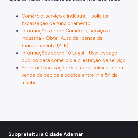
Zeladoria Urbana
Comércio, serviço e indústria - solicitar
Cata-Bagulho
fiscalização de funcionamento
Termo de Cooperação
Informações sobre Comércio, serviço e
indústria - Obter Auto de licença de
Programa de Metas
funcionamento (ALF)
Notícias
Informações sobre Tô Legal - Usar espaço
público para comércio e prestação de serviço
Solicitar fiscalização de estabelecimento com
venda de bebida alcoólica entre 1h e 5h da
manhã
Subprefeitura Cidade Ademar