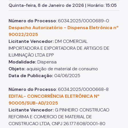
Quinta-feira, 8 de Janeiro de 2026 | Horário: 15:05
Zeladoria Urbana
Número do Processo
: 6034.2025/0000689-0
Cata-Bagulho
Despacho Autorizatório -
Dispensa Eletrônica nº
Termo de Cooperação
90022/2025
Licitante Vencedor:
DM COMERCIAL
Programa de Metas
IMPORTADORA E EXPORTADORA DE ARTIGOS DE
Notícias
ILUMINAÇÃO LTDA EPP
Modalidade:
Dispensa
Objeto:
aquisição de material de consumo
Data de Publicação:
04/06/2025
Número do Processo
: 6034.2025/0000668-8
EDITAL- CONCORRÊNCIA ELETRÔNICA Nº
90005/SUB-AD/2025
Licitante Vencedor:
G PINHEIRO CONSTRUCAO
REFORMA E COMERCIO DE MATERIAL DE
CONSTRUCAO LTDA, CNPJ 26.177.608/0001-80