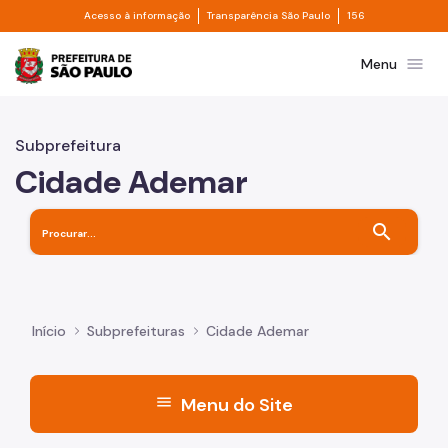
Divisor de acesso à informação
Divisor de transpa
Pular para o Conteúdo principal
Acesso à informação
Transparência São Paulo
156
Prefeitura de São Paulo
menu
Menu
Subprefeitura
Cidade Ademar
search
Início
Subprefeituras
Cidade Ademar
menu
Menu do Site