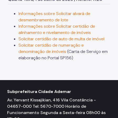
Zeladoria Urbana
Informações sobre Solicitar alvará de
Cata-Bagulho
desmembramento de lote
Termo de Cooperação
Informações sobre Solicitar certidão de
alinhamento e nivelamento de imóveis
Programa de Metas
Solicitar certidão de auto de multa de imóvel
Notícias
Solicitar certidão de numeração e
denominação de imóveis
(Carta de Serviço em
elaboração no Portal SP156)
Subprefeitura Cidade Ademar
Av. Yervant Kissajikian, 416 Vila Constância -
04657-000 Tel: 5670-7000 Horário de
Funcionamento Segunda a Sexta-feira 08h00 às