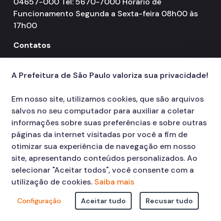
04657-000 Tel: 5670-7000 Horário de
Funcionamento Segunda a Sexta-feira 08h00 às
17h00
Contatos
156
call
A Prefeitura de São Paulo valoriza sua privacidade!
Em nosso site, utilizamos cookies, que são arquivos
salvos no seu computador para auxiliar a coletar
informações sobre suas preferências e sobre outras
páginas da internet visitadas por você a fim de
otimizar sua experiência de navegação em nosso
site, apresentando conteúdos personalizados. Ao
selecionar "Aceitar todos", você consente com a
utilização de cookies.
Saiba mais
Configuração
Aceitar tudo
Recusar tudo
© COPYRIGHT 2026,
Prefeitura Municipal de São Paulo Viaduto do Cha,
15 - Centro - CEP: 01002-020