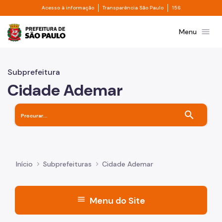
Divisor de acesso à informação
Divisor de transpa
Pular para o Conteúdo principal
Acesso à informação
Transparência São Paulo
156
Prefeitura de São Paulo
menu
Menu
Subprefeitura
Cidade Ademar
search
Início
Subprefeituras
Cidade Ademar
menu
Menu do Site