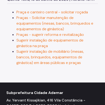
Zeladoria Urbana
Praça e canteiro central - solicitar roçada
Cata-Bagulho
Praças - Solicitar manutenção de
Termo de Cooperação
equipamentos (mesas, bancos, brinquedos e
equipamentos de ginástica)
Programa de Metas
Praças - sugerir reforma e revitalização
Notícias
Sugerir instalação de equipamentos de
ginástica na praça
Sugerir instalação de mobiliário (mesas,
bancos, brinquedos, equipamentos de
ginástica) em áreas públicas e praças
Subprefeitura Cidade Ademar
Av. Yervant Kissajikian, 416 Vila Constância -