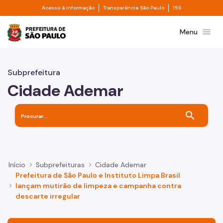
Divisor de acesso à informação
Divisor de transpa
Pular para o Conteúdo principal
Acesso à informação
Transparência São Paulo
156
Prefeitura de São Paulo
menu
Menu
Subprefeitura
Cidade Ademar
search
Início
Subprefeituras
Cidade Ademar
Prefeitura de São Paulo e Instituto Limpa Brasil
lançam mutirão de limpeza e campanha contra
descarte irregular