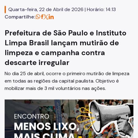
Licitações
Quarta-feira, 22 de Abril de 2026 | Horário: 14:13
SP Mais Fácil
Compartilhe:
Zeladoria Urbana
Prefeitura de São Paulo e Instituto
Cata-Bagulho
Limpa Brasil lançam mutirão de
Termo de Cooperação
limpeza e campanha contra
Programa de Metas
descarte irregular
Notícias
No dia 25 de abril, ocorre o primeiro mutirão de limpeza
em todas as regiões da capital paulista. Objetivo é
mobilizar mais de 3 mil voluntários nas ações.