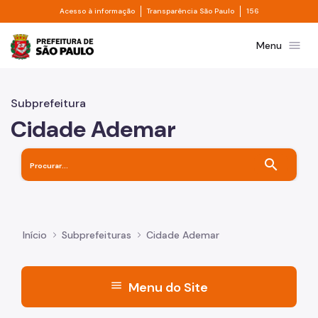
Divisor de acesso à informação
Divisor de transpa
Pular para o Conteúdo principal
Acesso à informação
Transparência São Paulo
156
Prefeitura de São Paulo
menu
Menu
Subprefeitura
Cidade Ademar
search
Início
Subprefeituras
Cidade Ademar
menu
Menu do Site