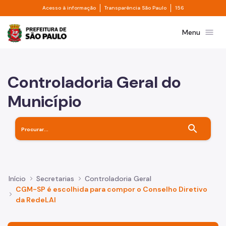
Divisor de acesso à informação
Divisor de transpa
Pular para o Conteúdo principal
Acesso à informação
Transparência São Paulo
156
Prefeitura de São Paulo
menu
Menu
Controladoria Geral do
Município
search
Início
Secretarias
Controladoria Geral
CGM-SP é escolhida para compor o Conselho Diretivo
da RedeLAI