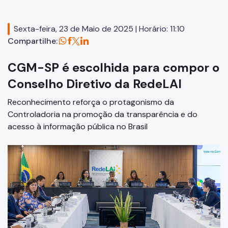
Corregedoria Geral
Defesa do Usuário do Serviço Público
Sexta-feira, 23 de Maio de 2025 | Horário: 11:10
Compartilhe:
Ouvidoria Geral
CGM-SP é escolhida para compor o
Promoção da Integridade e Boas Práticas
Conselho Diretivo da RedeLAI
Proteção de Dados Pessoais
Reconhecimento reforça o protagonismo da
Imprensa
Controladoria na promoção da transparência e do
acesso à informação pública no Brasil
Notícias
Publicações
Parcerias
Legislação