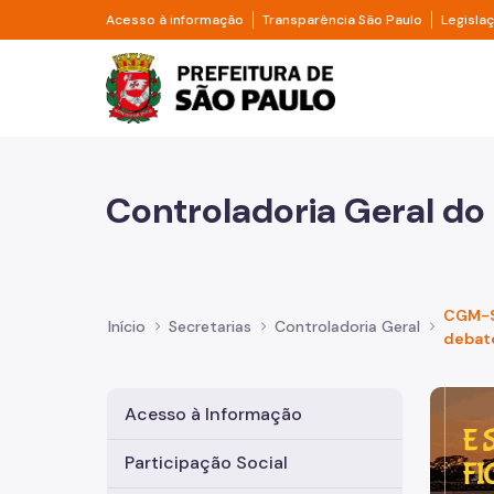
Pular para o Conteúdo principal
Divisor de acesso à informação
Divisor d
Acesso à informação
Transparência São Paulo
Legisla
Prefeitura de São Pa
Controladoria Geral do
CGM-S
Início
Secretarias
Controladoria Geral
debate
Imagem 
Acesso à Informação
Participação Social