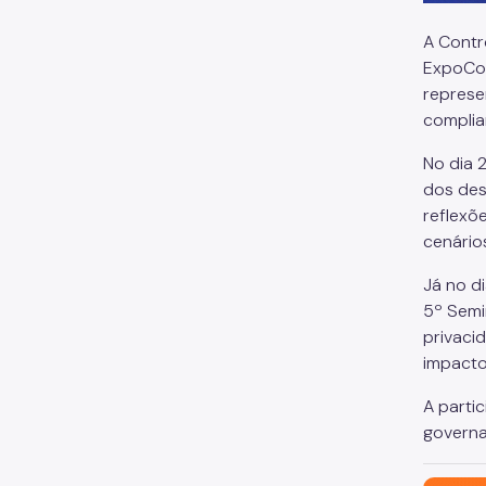
A Contr
ExpoCom
represe
complia
No dia 
dos des
reflexõ
cenário
Já no d
5º Semi
privaci
impacto
A parti
governa