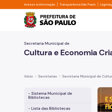
Pular para o Conteúdo principal
Divisor de acesso à informação
Divisor d
Acesso à informação
Transparência São Paulo
Legisla
Prefeitura de São Pa
Secretaria Municipal de
Cultura e Economia Cri
Início
Secretarias
Secretaria Municipal de Cultu
Imagem 
- Sistema Municipal de
Bibliotecas
- Lista das Bibliotecas