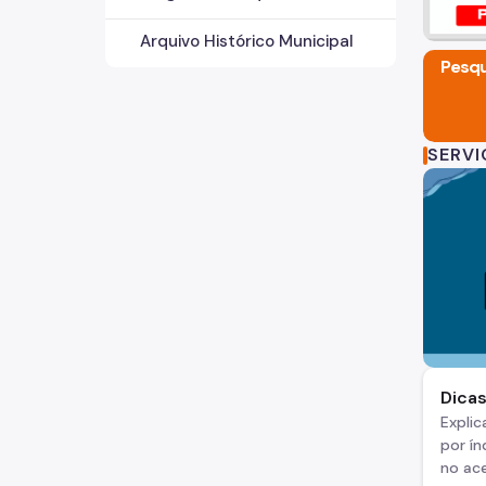
Arquivo Histórico Municipal
Pesqu
SERV
Dica
Explic
por ín
no ace