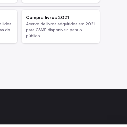
Compra livros 2021
s lidos
Acervo de livros adquiridos em 2021
cas do
para CSMB disponíveis para o
público.
agram
Facebook
do Flickr