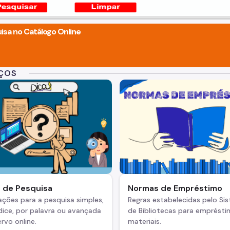
isa no Catálogo Online
IÇOS
s de Pesquisa
Normas de Empréstimo
ações para a pesquisa simples,
Regras estabelecidas pelo Si
dice, por palavra ou avançada
de Bibliotecas para emprést
rvo online.
materiais.