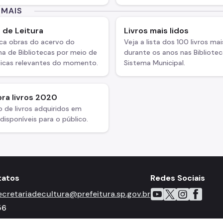
 MAIS
 de Leitura
Livros mais lidos
ca obras do acervo do
Veja a lista dos 100 livros mai
a de Bibliotecas por meio de
durante os anos nas Bibliote
icas relevantes do momento.
Sistema Municipal.
ra livros 2020
 de livros adquiridos em
isponíveis para o público.
tatos
Redes Sociais
Icone do YouTube
Icone do X
Icone do Inst
Icone do 
Icone 
ecretariadecultura@prefeitura.sp.gov.br
56