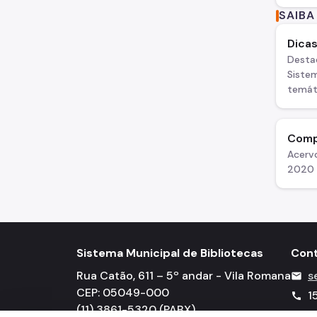
SAIBA
Dicas
Desta
Sistem
temát
Comp
Acervo
2020 d
Sistema Municipal de Bibliotecas
Con
Rua Catão, 611 – 5º andar - Vila Romana
s
mail
CEP: 05049-000
1
call
(11) 3861-5320 (PABX)