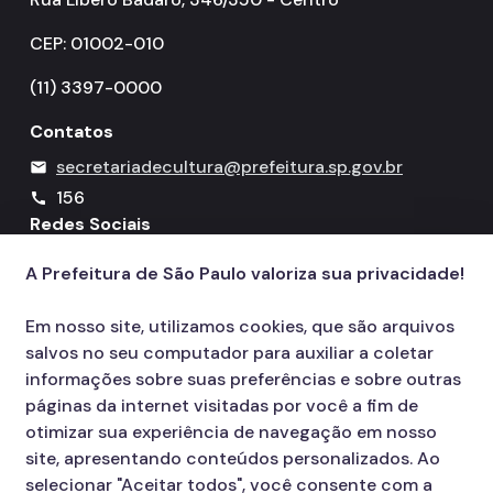
CEP: 01002-010
(11) 3397-0000
Contatos
secretariadecultura@prefeitura.sp.gov.br
mail
156
call
Redes Sociais
A Prefeitura de São Paulo valoriza sua privacidade!
Icone do YouTube
Icone do X
Icone do Instagram
Icone do Facebook
Icone do Flickr
Em nosso site, utilizamos cookies, que são arquivos
salvos no seu computador para auxiliar a coletar
informações sobre suas preferências e sobre outras
páginas da internet visitadas por você a fim de
otimizar sua experiência de navegação em nosso
site, apresentando conteúdos personalizados. Ao
selecionar "Aceitar todos", você consente com a