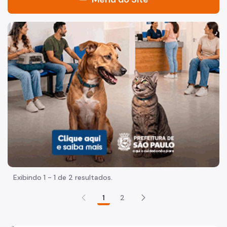
O Centro de Memória
Imagem de um cachorro caramelo e uma gata rajada, olha
Organização
Largo do Paissandu
Pesquisas
Acervo
Circo Nerino
Circo Garcia
Exposição
Exibindo 1 - 1 de 2 resultados.
Serviços
1
2
Notícias
Patrimônio Histórico