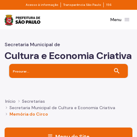
Divisor de acesso à informação
Divisor de transpa
Pular para o Conteúdo principal
Acesso à informação
Transparência São Paulo
156
Prefeitura de São Paulo
menu
Menu
Secretaria Municipal de
Cultura e Economia Criativa
search
Início
Secretarias
Secretaria Municipal de Cultura e Economia Criativa
Memória do Circo
menu
Menu do Site