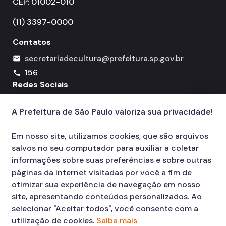
CEP: 01002-010
(11) 3397-0000
Contatos
secretariadecultura@prefeitura.sp.gov.br
mail
156
call
Redes Sociais
Icone do YouTube
Icone do X
Icone do Instagram
Icone do Facebook
Icone do Flickr
A Prefeitura de São Paulo valoriza sua privacidade!
Em nosso site, utilizamos cookies, que são arquivos
salvos no seu computador para auxiliar a coletar
informações sobre suas preferências e sobre outras
páginas da internet visitadas por você a fim de
otimizar sua experiência de navegação em nosso
site, apresentando conteúdos personalizados. Ao
selecionar "Aceitar todos", você consente com a
utilização de cookies.
Saiba mais