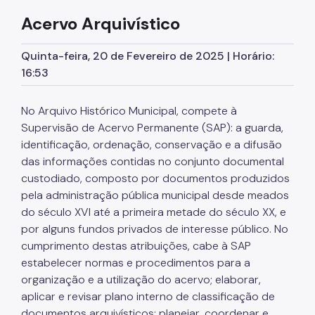
Acervo Arquivístico
Acervo da Biblioteca
Publicações
Quinta-feira, 20 de Fevereiro de 2025 | Horário:
16:53
Informativo
História dos Bairros de São Paulo
No Arquivo Histórico Municipal, compete à
Supervisão de Acervo Permanente (SAP): a guarda,
Revista do Arquivo Municipal
identificação, ordenação, conservação e a difusão
das informações contidas no conjunto documental
Educativo
custodiado, composto por documentos produzidos
Exposições
pela administração pública municipal desde meados
do século XVI até a primeira metade do século XX, e
Editais
por alguns fundos privados de interesse público. No
cumprimento destas atribuições, cabe à SAP
Dicionário de Ruas
estabelecer normas e procedimentos para a
Festival Arquivo Aberto
organização e a utilização do acervo; elaborar,
aplicar e revisar plano interno de classificação de
documentos arquivísticos; planejar, coordenar e