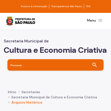
Pular para o Conteúdo principal
Divisor de acesso à informação
Divisor de transpa
Acesso à informação
Transparência São Paulo
156
Prefeitura de São Paulo
menu
Menu
Secretaria Municipal de
Cultura e Economia Criativa
search
Início
Secretarias
Secretaria Municipal de Cultura e Economia Criativa
Arquivo Histórico