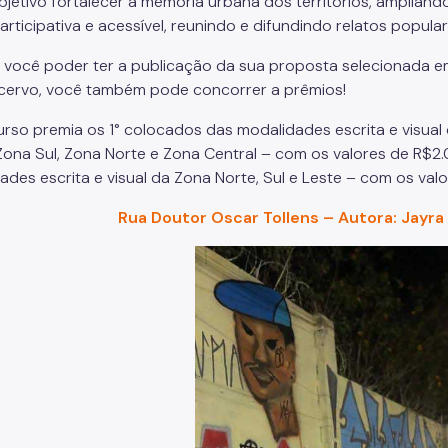
jetivo fortalecer a memória urbana dos territórios, ampliand
articipativa e acessível, reunindo e difundindo relatos popul
 você poder ter a publicação da sua proposta selecionada e
cervo, você também pode concorrer a prêmios!
rso premia os 1° colocados das modalidades escrita e visual 
Zona Sul, Zona Norte e Zona Central – com os valores de R$2
ades escrita e visual da Zona Norte, Sul e Leste – com os va
Rua Doutor Oscar Tollens – Autora: Jayra 