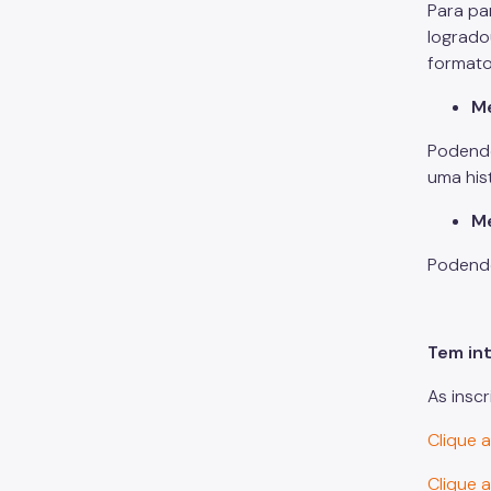
Para pa
logrado
formato
Me
Podendo
uma hist
Me
Podendo
Tem in
As inscr
Clique a
Clique 