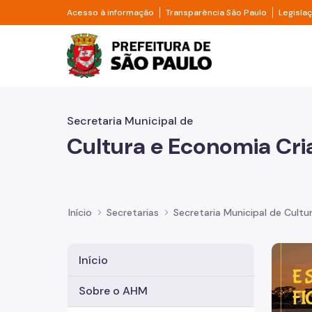
Pular para o Conteúdo principal
Divisor de acesso à informação
Divisor d
Acesso à informação
Transparência São Paulo
Legisla
Prefeitura de São Pa
Secretaria Municipal de
Cultura e Economia Cri
Início
Secretarias
Secretaria Municipal de Cultu
Imagem 
Início
Sobre o AHM