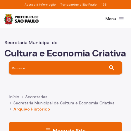
Divisor de acesso à informação
Divisor de transpa
Pular para o Conteúdo principal
Acesso à informação
Transparência São Paulo
156
Prefeitura de São Paulo
menu
Menu
Secretaria Municipal de
Cultura e Economia Criativa
search
Início
Secretarias
Secretaria Municipal de Cultura e Economia Criativa
Arquivo Histórico
menu
Menu do Site