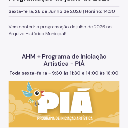
Publicações
Sexta-feira, 26 de Junho de 2026 | Horário: 14:30
Informativo
Vem conferir a programação de julho de 2026 no
História dos Bairros de São Paulo
Arquivo Histórico Municipal!
Revista do Arquivo Municipal
AHM + Programa de Iniciação
Educativo
Artística - PIÁ
Exposições
Toda sexta-feira - 9:30 às 11:30 e 14:00 às 16:00
Editais
Dicionário de Ruas
Festival Arquivo Aberto