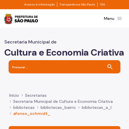
Divisor de acesso à informação
Divisor de transpa
Pular para o Conteúdo principal
Acesso à informação
Transparência São Paulo
156
Prefeitura de São Paulo
menu
Menu
Secretaria Municipal de
Cultura e Economia Criativa
search
Início
Secretarias
Secretaria Municipal de Cultura e Economia Criativa
bibliotecas
bibliotecas_bairro
bibliotecas_a_l
afonso_schmidt_