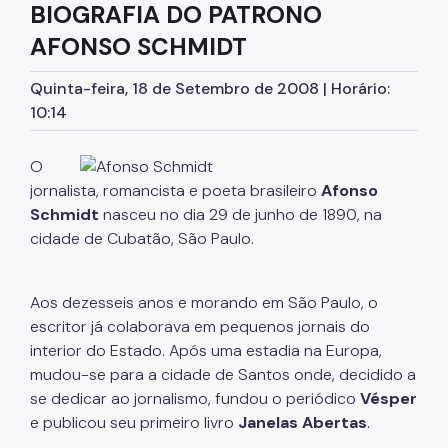
BIOGRAFIA DO PATRONO
Serviços de Extensão
AFONSO SCHMIDT
Biblioteca Monteiro Lobato
Quinta-feira, 18 de Setembro de 2008 | Horário:
Biblioteca do CCJ
10:14
Biblioteca do AHM
O
Bibliotecas do CCSP
jornalista, romancista e poeta brasileiro
Afonso
Schmidt
nasceu no dia 29 de junho de 1890, na
Bibliotecas Temáticas
cidade de Cubatão, São Paulo.
Biblioteca Mário de Andrade
Acessibilidade
Aos dezesseis anos e morando em São Paulo, o
escritor já colaborava em pequenos jornais do
Informação Pública
interior do Estado. Após uma estadia na Europa,
mudou-se para a cidade de Santos onde, decidido a
Programas e Projetos
se dedicar ao jornalismo, fundou o periódico
Vésper
e publicou seu primeiro livro
Janelas Abertas
.