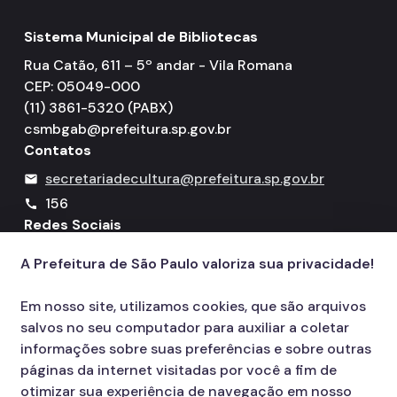
Sistema Municipal de Bibliotecas
Rua Catão, 611 – 5º andar - Vila Romana
CEP: 05049-000
(11) 3861-5320 (PABX)
csmbgab@prefeitura.sp.gov.br
Contatos
secretariadecultura@prefeitura.sp.gov.br
mail
156
call
Redes Sociais
A Prefeitura de São Paulo valoriza sua privacidade!
Icone do YouTube
Icone do X
Icone do Instagram
Icone do Facebook
Icone do Flickr
Em nosso site, utilizamos cookies, que são arquivos
salvos no seu computador para auxiliar a coletar
informações sobre suas preferências e sobre outras
páginas da internet visitadas por você a fim de
otimizar sua experiência de navegação em nosso