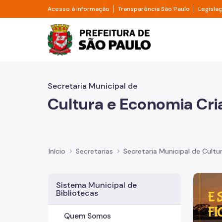
Pular para o Conteúdo principal
Divisor de acesso à informação
Divisor d
Acesso à informação
Transparência São Paulo
Legisla
Prefeitura de São Pa
Secretaria Municipal de
Cultura e Economia Cri
Início
Secretarias
Secretaria Municipal de Cultu
Imagem 
Sistema Municipal de
Bibliotecas
Quem Somos