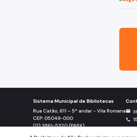
São Paul
Sistema Municipal de Bibliotecas
Con
Rua Catão, 611 – 5º andar - Vila Romana
s
mail
CEP: 05049-000
1
call
(11) 3861-5320 (PABX)
csmbgab@prefeitura.sp.gov.br