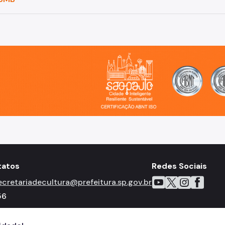
o, cidade inteligente, resiliente e sustentável
tatos
Redes Sociais
Icone do YouTube
Icone do X
Icone do Inst
Icone do 
Icone 
ecretariadecultura@prefeitura.sp.gov.br
56