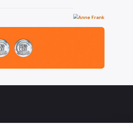
agram
Facebook
do Flickr