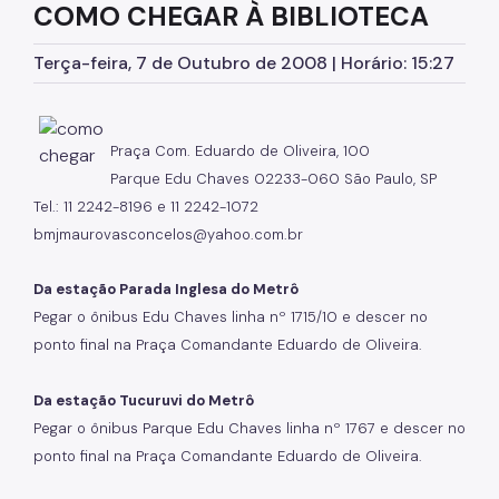
COMO CHEGAR À BIBLIOTECA
Serviços de Extensão
Terça-feira, 7 de Outubro de 2008 | Horário: 15:27
Biblioteca Monteiro Lobato
Biblioteca do CCJ
Praça Com. Eduardo de Oliveira, 100
Biblioteca do AHM
Parque Edu Chaves 02233-060 São Paulo, SP
Bibliotecas do CCSP
Tel.: 11 2242-8196 e 11 2242-1072
bmjmaurovasconcelos@yahoo.com.br
Bibliotecas Temáticas
Da estação Parada Inglesa do Metrô
Biblioteca Mário de Andrade
Pegar o ônibus Edu Chaves linha nº 1715/10 e descer no
Acessibilidade
ponto final na Praça Comandante Eduardo de Oliveira.
Informação Pública
Da estação Tucuruvi do Metrô
Programas e Projetos
Pegar o ônibus Parque Edu Chaves linha nº 1767 e descer no
ponto final na Praça Comandante Eduardo de Oliveira.