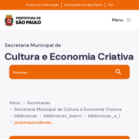
Divisor de acesso à informação
Divisor de transpa
Pular para o Conteúdo principal
Acesso à informação
Transparência São Paulo
156
Prefeitura de São Paulo
menu
Menu
Secretaria Municipal de
Cultura e Economia Criativa
search
Início
Secretarias
Secretaria Municipal de Cultura e Economia Criativa
bibliotecas
bibliotecas_bairro
bibliotecas_a_l
josemaurodevasconcelos