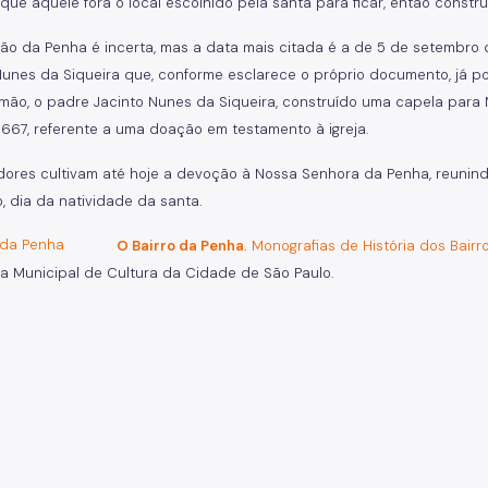
que aquele fora o local escolhido pela santa para ficar, então constr
ão da Penha é incerta, mas a data mais citada é a de 5 de setembro
unes da Siqueira que, conforme esclarece o próprio documento, já pos
rmão, o padre Jacinto Nunes da Siqueira, construído uma capela par
1667, referente a uma doação em testamento à igreja.
ores cultivam até hoje a devoção à Nossa Senhora da Penha, reunindo
, dia da natividade da santa.
O Bairro da Penha
.
Monografias de História dos Bairr
ia Municipal de Cultura da Cidade de São Paulo.