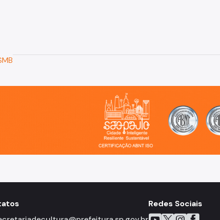
o, cidade inteligente, resiliente e sustentável
tatos
Redes Sociais
Icone do YouTube
Icone do X
Icone do Inst
Icone do 
Icone 
ecretariadecultura@prefeitura.sp.gov.br