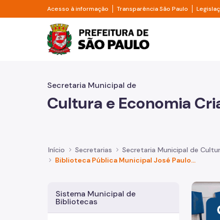
Pular para o Conteúdo principal
Divisor de acesso à informação
Divisor d
Acesso à informação
Transparência São Paulo
Legisla
Prefeitura de São Pa
Secretaria Municipal de
Cultura e Economia Cri
Início
Secretarias
Secretaria Municipal de Cultu
Biblioteca Pública Municipal José Paulo Paes
Imagem 
Sistema Municipal de
Bibliotecas