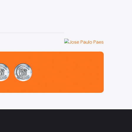
agram
Facebook
do Flickr