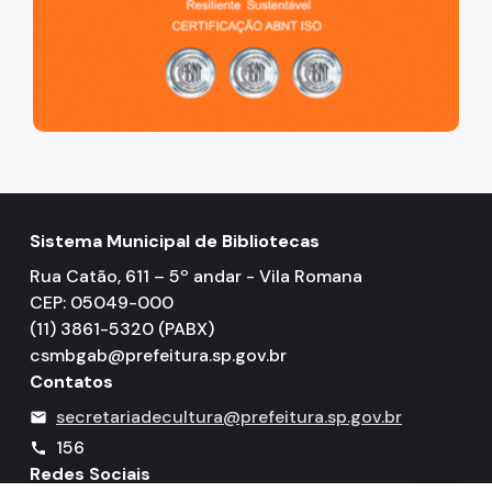
Sistema Municipal de Bibliotecas
Rua Catão, 611 – 5º andar - Vila Romana
CEP: 05049-000
(11) 3861-5320 (PABX)
csmbgab@prefeitura.sp.gov.br
Contatos
secretariadecultura@prefeitura.sp.gov.br
mail
156
call
Redes Sociais