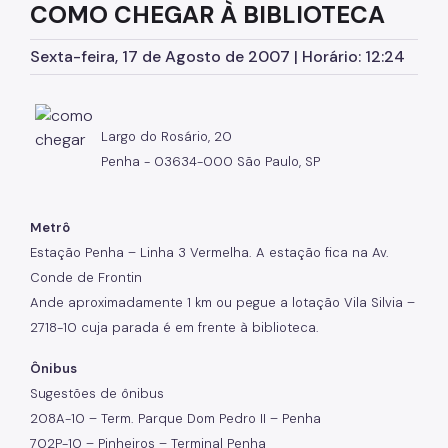
COMO CHEGAR À BIBLIOTECA
Serviços de Extensão
Sexta-feira, 17 de Agosto de 2007 | Horário: 12:24
Biblioteca Monteiro Lobato
Biblioteca do CCJ
Largo do Rosário, 20
Biblioteca do AHM
Penha - 03634-000 São Paulo, SP
Bibliotecas do CCSP
Bibliotecas Temáticas
Metrô
Estação Penha – Linha 3 Vermelha. A estação fica na Av.
Biblioteca Mário de Andrade
Conde de Frontin
Acessibilidade
Ande aproximadamente 1 km ou pegue a lotação Vila Silvia –
2718-10 cuja parada é em frente à biblioteca.
Informação Pública
Ônibus
Programas e Projetos
Sugestões de ônibus
208A-10 – Term. Parque Dom Pedro II – Penha
702P-10 – Pinheiros – Terminal Penha