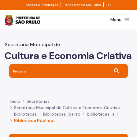
Divisor de acesso à informação
Divisor de transpa
Pular para o Conteúdo principal
Acesso à informação
Transparência São Paulo
156
Prefeitura de São Paulo
menu
Menu
Secretaria Municipal de
Cultura e Economia Criativa
search
Início
Secretarias
Secretaria Municipal de Cultura e Economia Criativa
bibliotecas
bibliotecas_bairro
bibliotecas_a_l
Biblioteca Pública Municipal José Paulo Paes