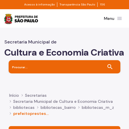
Divisor de acesso à informação
Divisor de transpa
Pular para o Conteúdo principal
Acesso à informação
Transparência São Paulo
156
Prefeitura de São Paulo
menu
Menu
Secretaria Municipal de
Cultura e Economia Criativa
search
Início
Secretarias
Secretaria Municipal de Cultura e Economia Criativa
bibliotecas
bibliotecas_bairro
bibliotecas_m_z
prefeitoprestesmaia