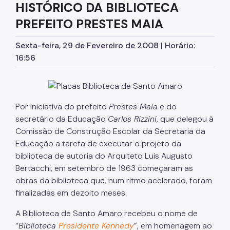
HISTÓRICO DA BIBLIOTECA
Serviços de Extensão
PREFEITO PRESTES MAIA
Biblioteca Monteiro Lobato
Sexta-feira, 29 de Fevereiro de 2008 | Horário:
Biblioteca do CCJ
16:56
Biblioteca do AHM
Bibliotecas do CCSP
Por iniciativa do prefeito
Prestes Maia
e do
Bibliotecas Temáticas
secretário da Educação
Carlos Rizzini
, que delegou à
Comissão de Construção Escolar da Secretaria da
Biblioteca Mário de Andrade
Educação a tarefa de executar o projeto da
Acessibilidade
biblioteca de autoria do Arquiteto Luis Augusto
Bertacchi, em setembro de 1963 começaram as
Informação Pública
obras da biblioteca que, num ritmo acelerado, foram
finalizadas em dezoito meses.
Programas e Projetos
A Biblioteca de Santo Amaro recebeu o nome de
“
Biblioteca
Presidente Kennedy
”, em homenagem ao