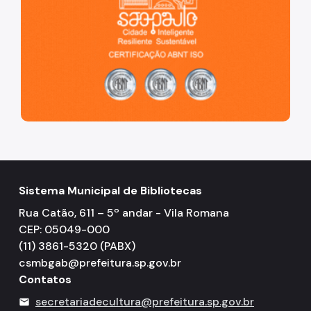
Sistema Municipal de Bibliotecas
Rua Catão, 611 – 5º andar - Vila Romana
CEP: 05049-000
(11) 3861-5320 (PABX)
csmbgab@prefeitura.sp.gov.br
Contatos
secretariadecultura@prefeitura.sp.gov.br
mail