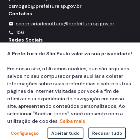
csmbgab@prefeitura.sp.gov.br
Contatos
secretariadecultura@prefeitura.sp.gov.br
mail
156
call
Redes Sociais
A Prefeitura de São Paulo valoriza sua privacidade!
Icone do YouTube
Icone do X
Icone do Instagram
Icone do Facebook
Icone do Flickr
Em nosso site, utilizamos cookies, que são arquivos
salvos no seu computador para auxiliar a coletar
informações sobre suas preferências e sobre outras
páginas da internet visitadas por você a fim de
otimizar sua experiência de navegação em nosso
site, apresentando conteúdos personalizados. Ao
selecionar "Aceitar todos", você consente com a
utilização de cookies.
Saiba mais
Configuração
Aceitar tudo
Recusar tudo
© COPYRIGHT 2026,
Prefeitura Municipal de São Paulo Viaduto do Cha,