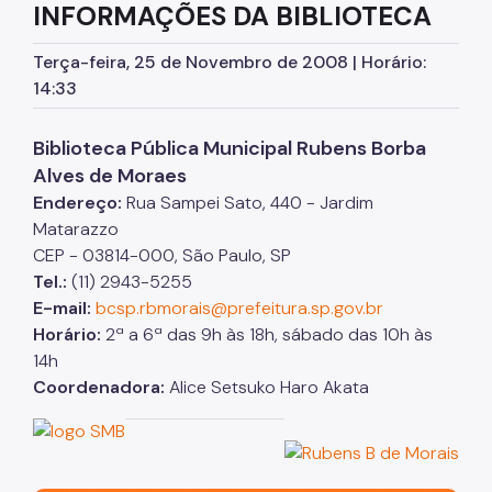
INFORMAÇÕES DA BIBLIOTECA
Serviços de Extensão
Terça-feira, 25 de Novembro de 2008 | Horário:
Biblioteca Monteiro Lobato
14:33
Biblioteca do CCJ
Biblioteca Pública Municipal Rubens Borba
Biblioteca do AHM
Alves de Moraes
Bibliotecas do CCSP
Endereço:
Rua Sampei Sato, 440 - Jardim
Matarazzo
Bibliotecas Temáticas
CEP - 03814-000, São Paulo, SP
Tel.:
(11) 2943-5255
Biblioteca Mário de Andrade
E-mail:
bcsp.rbmorais@prefeitura.sp.gov.br
Acessibilidade
Horário:
2ª a 6ª das 9h às 18h, sábado das 10h às
14h
Informação Pública
Coordenadora:
Alice Setsuko Haro Akata
Programas e Projetos