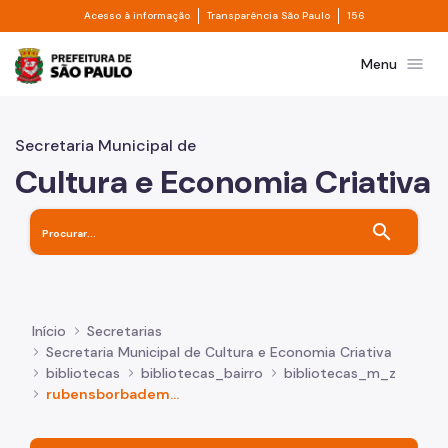
Divisor de acesso à informação
Divisor de transpa
Pular para o Conteúdo principal
Acesso à informação
Transparência São Paulo
156
Prefeitura de São Paulo
menu
Menu
Secretaria Municipal de
Cultura e Economia Criativa
search
Início
Secretarias
Secretaria Municipal de Cultura e Economia Criativa
bibliotecas
bibliotecas_bairro
bibliotecas_m_z
rubensborbademorais