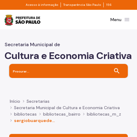
Divisor de acesso à informação
Divisor de transpa
Pular para o Conteúdo principal
Acesso à informação
Transparência São Paulo
156
Prefeitura de São Paulo
menu
Menu
Secretaria Municipal de
Cultura e Economia Criativa
search
Início
Secretarias
Secretaria Municipal de Cultura e Economia Criativa
bibliotecas
bibliotecas_bairro
bibliotecas_m_z
sergiobuarquedeholanda