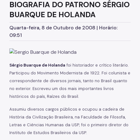
BIOGRAFIA DO PATRONO SÉRGIO
Serviços de Extensão
BUARQUE DE HOLANDA
Biblioteca Monteiro Lobato
Quarta-feira, 8 de Outubro de 2008 | Horário:
Biblioteca do CCJ
09:51
Biblioteca do AHM
Bibliotecas do CCSP
Sérgio Buarque de Holanda
foi historiador e crítico literário.
Bibliotecas Temáticas
Participou do Movimento Modernista de 1922. Foi colunista e
correspondente de diversos jornais, tanto no Brasil quanto
Biblioteca Mário de Andrade
no exterior. Escreveu um dos mais importantes livros
Acessibilidade
históricos do país, Raízes do Brasil.
Informação Pública
Assumiu diversos cargos públicos e ocupou a cadeira de
História da Civilização Brasileira, na Faculdade de Filosofa,
Programas e Projetos
Letras e Ciências Humanas da USP; foi o primeiro diretor do
Instituto de Estudos Brasileiros da USP.