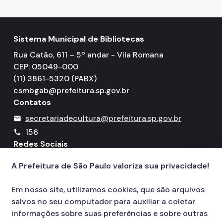
Sistema Municipal de Bibliotecas
Rua Catão, 611 – 5º andar - Vila Romana
CEP: 05049-000
(11) 3861-5320 (PABX)
csmbgab@prefeitura.sp.gov.br
Contatos
secretariadecultura@prefeitura.sp.gov.br
mail
156
call
Redes Sociais
A Prefeitura de São Paulo valoriza sua privacidade!
Icone do YouTube
Icone do X
Icone do Instagram
Icone do Facebook
Icone do Flickr
Em nosso site, utilizamos cookies, que são arquivos
salvos no seu computador para auxiliar a coletar
informações sobre suas preferências e sobre outras