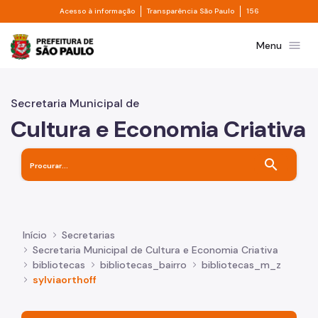
Divisor de acesso à informação
Divisor de transpa
Pular para o Conteúdo principal
Acesso à informação
Transparência São Paulo
156
Prefeitura de São Paulo
menu
Menu
Secretaria Municipal de
Cultura e Economia Criativa
search
Início
Secretarias
Secretaria Municipal de Cultura e Economia Criativa
bibliotecas
bibliotecas_bairro
bibliotecas_m_z
sylviaorthoff