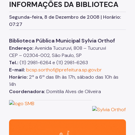
INFORMAÇÕES DA BIBLIOTECA
Serviços de Extensão
Segunda-feira, 8 de Dezembro de 2008 | Horário:
Biblioteca Monteiro Lobato
07:27
Biblioteca do CCJ
Biblioteca Pública Municipal Sylvia Orthof
Biblioteca do AHM
Endereço:
Avenida Tucuruvi, 808 – Tucuruvi
CEP – 02304-002, São Paulo, SP
Bibliotecas do CCSP
Tel.:
(11) 2981-6264 e (11) 2981-6263
Bibliotecas Temáticas
E-mail:
bcsp.sorthof@prefeitura.sp.gov.br
Horário:
2ª a 6ª das 8h às 17h, sábado das 10h às
Biblioteca Mário de Andrade
14h
Acessibilidade
Coordenadora:
Domitila Alves de Oliveira
Informação Pública
Programas e Projetos
São Paulo, cidade inteligente, resiliente e sustentável