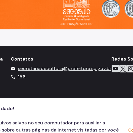
ia
Contatos
Redes So
Icone do 
Icone 
Ico
secretariadecultura@prefeitura.sp.gov.br
mail
156
call
cidade!
quivos salvos no seu computador para auxiliar a
 sobre outras páginas da internet visitadas por você
Co