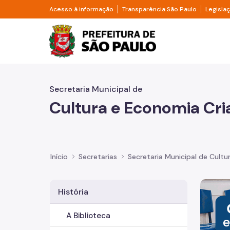
Pular para o Conteúdo principal
Divisor de acesso à informação
Divisor d
Acesso à informação
Transparência São Paulo
Legisla
Prefeitura de São Pa
Secretaria Municipal de
Cultura e Economia Cri
Início
Secretarias
Secretaria Municipal de Cultu
Imagem 
História
A Biblioteca