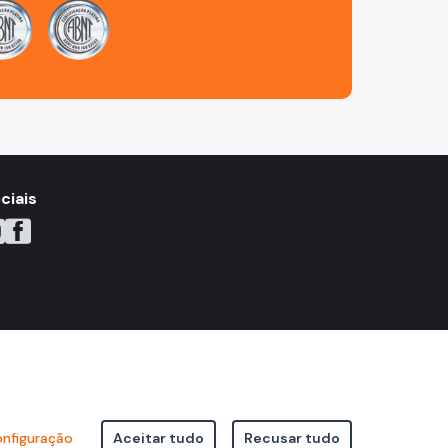
ciais
YouTube
do X
ne do Instagram
Icone do Facebook
Icone do Flickr
nfiguração
Aceitar tudo
Recusar tudo