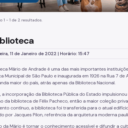
o 1 - 1 de 2 resultados.
iblioteca
eira, 11 de Janeiro de 2022 | Horário: 15:47
oteca Mário de Andrade é uma das mais importantes instituiçõ
eca Municipal de São Paulo e inaugurada em 1926 na Rua 7 de Ab
unda maior do país, atrás apenas da Biblioteca Nacional.
, a incorporação da Biblioteca Pública do Estado impulsiono
ão da biblioteca de Félix Pacheco, então a maior coleção priva
ento contínuo, a biblioteca foi transferida para o atual edifí
do por Jacques Pilon, referência da arquitetura moderna pauli
o da Mário é tornar o conhecimento acessível e difundir a cul