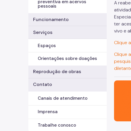
preventiva em acervos
A reabe
pessoais
ativida
Especia
Funcionamento
ter ace
vivo e 
Serviços
Clique 
Espaços
Clique 
Orientações sobre doações
pesquisa
diletant
Reprodução de obras
São Paul
Contato
Canais de atendimento
Imprensa
Trabalhe conosco