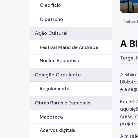
O edifício
O patrono
Exibind
Ação Cultural
A B
Festival Mário de Andrade
Terça-f
Núcleo Educativo
A Bibli
Coleção Circulante
Bibliot
Regulamento
e a seg
Em 1937
Obras Raras e Especiais
aquisiç
crescim
Mapoteca
projeta
Acervos digitais
A missã