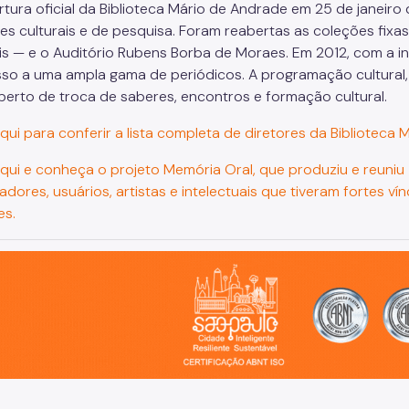
rtura oficial da Biblioteca Mário de Andrade em 25 de janeir
des culturais e de pesquisa. Foram reabertas as coleções fixa
is — e o Auditório Rubens Borba de Moraes. Em 2012, com a i
sso a uma ampla gama de periódicos. A programação cultural,
aberto de troca de saberes, encontros e formação cultural.
aqui para conferir a lista completa de diretores da Biblioteca
aqui e conheça o projeto Memória Oral, que produziu e reuniu
dores, usuários, artistas e intelectuais que tiveram fortes ví
es.
o, cidade inteligente, resiliente e sustentável