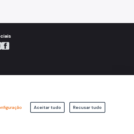
ciais
YouTube
do X
ne do Instagram
Icone do Facebook
Icone do Flickr
nfiguração
Aceitar tudo
Recusar tudo
icipal de São Paulo Viaduto do Cha, 15 - Centro - CEP: 01002-020