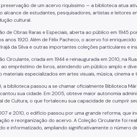
 preservação de um acervo riquíssimo — a biblioteca atua ati
ao alcance de estudantes, pesquisadores, artistas e leitores
dução cultural.
ão de Obras Raras e Especiais, aberta ao público em 1945 p
os anos 1920. Além de Félix Pacheco, o acervo foi enriquecido 
irajá da Silva e outras importantes coleções particulares e ins
ão Circulante, criada em 1944 e reinaugurada em 2010, na Rua
 e ao empréstimo de livros, atendendo um público amplo e diver
 materiais especializados em artes visuais, música, cinema e 
, a biblioteca passou a se chamar oficialmente Biblioteca 
cantou sua cidade. Em 2005, obteve maior autonomia admini
al de Cultura, o que fortaleceu sua capacidade de cumprir seu
007 e 2010, o edifício passou por uma grande reforma, que inc
zação e reorganização do acervo. A Coleção Circulante foi r
ado e informatizado, ampliando significativamente o número d