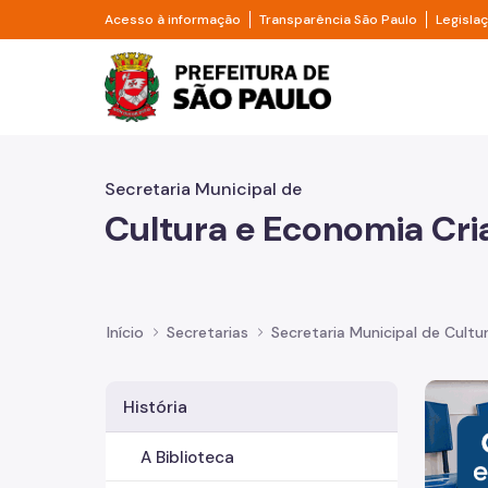
Pular para o Conteúdo principal
Divisor de acesso à informação
Divisor d
Acesso à informação
Transparência São Paulo
Legisla
Prefeitura de São Pa
Secretaria Municipal de
Cultura e Economia Cri
Início
Secretarias
Secretaria Municipal de Cultu
Imagem 
História
A Biblioteca