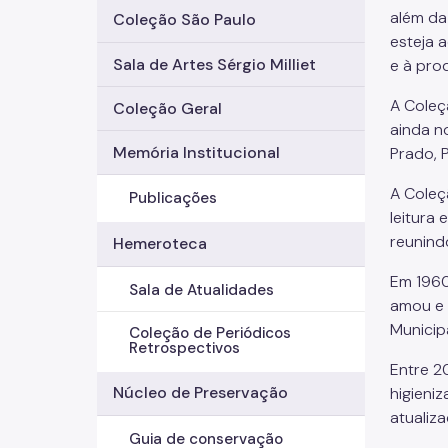
além da
Coleção São Paulo
esteja 
Sala de Artes Sérgio Milliet
e à pro
A Coleç
Coleção Geral
ainda n
Memória Institucional
Prado, P
A Coleç
Publicações
leitura
reunindo
Hemeroteca
Em 1960
Sala de Atualidades
amou e 
Municip
Coleção de Periódicos
Retrospectivos
Entre 2
Núcleo de Preservação
higieni
atualiz
Guia de conservação