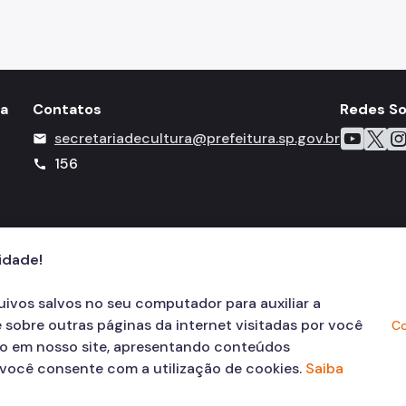
ia
Contatos
Redes So
Icone do 
Icone 
Ico
secretariadecultura@prefeitura.sp.gov.br
mail
156
call
cidade!
quivos salvos no seu computador para auxiliar a
 sobre outras páginas da internet visitadas por você
Co
ão em nosso site, apresentando conteúdos
, você consente com a utilização de cookies.
Saiba
© COPYRIGHT 2026,
Prefeitura Mun