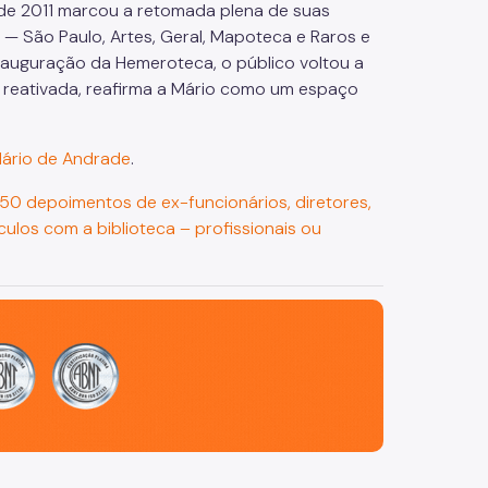
o de 2011 marcou a retomada plena de suas
s — São Paulo, Artes, Geral, Mapoteca e Raros e
nauguração da Hemeroteca, o público voltou a
 reativada, reafirma a Mário como um espaço
 Mário de Andrade
.
 50 depoimentos de ex-funcionários, diretores,
nculos com a biblioteca – profissionais ou