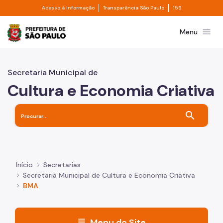
Divisor de acesso à informação
Divisor de transpa
Pular para o Conteúdo principal
Acesso à informação
Transparência São Paulo
156
Prefeitura de São Paulo
menu
Menu
Secretaria Municipal de
Cultura e Economia Criativa
search
Início
Secretarias
Secretaria Municipal de Cultura e Economia Criativa
BMA
menu
Menu do Site