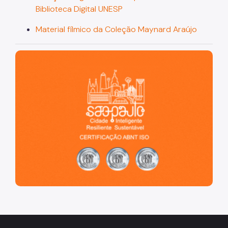
Biblioteca Digital UNESP
Material fílmico da Coleção Maynard Araújo
São Paulo, cidade inteligente, resiliente e sustentável