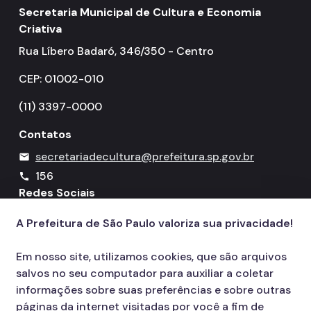
Secretaria Municipal de Cultura e Economia
Criativa
Rua Líbero Badaró, 346/350 - Centro
CEP: 01002-010
(11) 3397-0000
Contatos
secretariadecultura@prefeitura.sp.gov.br
mail
156
call
Redes Sociais
A Prefeitura de São Paulo valoriza sua privacidade!
Icone do YouTube
Icone do X
Icone do Instagram
Icone do Facebook
Icone do Flickr
Em nosso site, utilizamos cookies, que são arquivos
salvos no seu computador para auxiliar a coletar
informações sobre suas preferências e sobre outras
páginas da internet visitadas por você a fim de