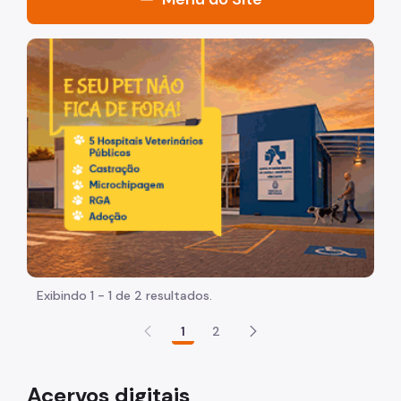
História
Imagem de um cachorro caramelo e uma gata rajada, ol
A Biblioteca
O edifício
O patrono
Ação Cultural
Festival Mário de Andrade
Núcleo Educativo
Exibindo 1 - 1 de 2 resultados.
Coleção Circulante
1
2
Regulamento
Obras Raras e Especiais
Acervos digitais