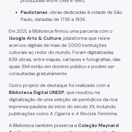
produzidas entre 1568 e 1960;
Guia de conservação preventiva em acervos
pessoais
Paulistanas
: obras dedicadas à cidade de São
Funcionamento
Paulo, datadas de 1736 a 1934.
Serviços
Em 2021, a Biblioteca firmou uma parceria com o
Google Arts & Culture
, plataforma que reúne
Espaços
acervos digitais de mais de 2.000 instituições
culturais ao redor do mundo. Foram digitalizadas
Orientações sobre doações
639 obras, entre mapas, cartazes e fotografias, das
Reprodução de obras
quais 394 estão em domínio público e podem ser
consultadas gratuitamente.
Contato
Outro projeto de destaque foi realizado com a
Canais de atendimento
Biblioteca Digital UNESP
, que resultou na
digitalização de uma seleção de periódicos da rica
Imprensa
imprensa paulista do início do século XX, incluindo
publicações como
A Cigarra
e
A Revista Feminina
.
Trabalhe conosco
A Biblioteca também preserva a
Coleção Maynard