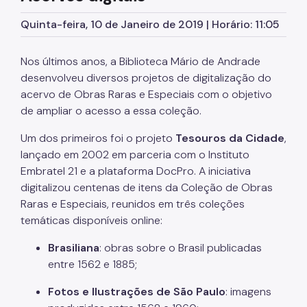
Mapoteca
Quinta-feira, 10 de Janeiro de 2019 | Horário: 11:05
Acervos digitais
Nos últimos anos, a Biblioteca Mário de Andrade
Coleção São Paulo
desenvolveu diversos projetos de digitalização do
Sala de Artes Sérgio Milliet
acervo de Obras Raras e Especiais com o objetivo
de ampliar o acesso a essa coleção.
Coleção Geral
Um dos primeiros foi o projeto
Tesouros da Cidade
,
Memória Institucional
lançado em 2002 em parceria com o Instituto
Embratel 21 e a plataforma DocPro. A iniciativa
Publicações
digitalizou centenas de itens da Coleção de Obras
Hemeroteca
Raras e Especiais, reunidos em três coleções
temáticas disponíveis online:
Sala de Atualidades
Brasiliana
: obras sobre o Brasil publicadas
Coleção de Periódicos Retrospectivos
entre 1562 e 1885;
Núcleo de Preservação
Fotos e Ilustrações de São Paulo
: imagens