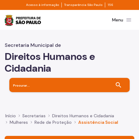
Divisor de acesso à informação
Divisor de transpa
Pular para o Conteúdo principal
Acesso à informação
Transparência São Paulo
156
Prefeitura de São Paulo
menu
Menu
Secretaria Municipal de
Direitos Humanos e
Cidadania
search
Início
Secretarias
Direitos Humanos e Cidadania
Mulheres
Rede de Proteção
Assistência Social