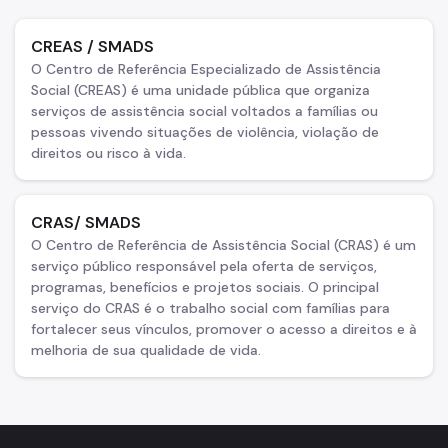
Saúde
CREAS / SMADS
Segurança e Justiça
O Centro de Referência Especializado de Assistência
Social (CREAS) é uma unidade pública que organiza
Sobre Mulheres
serviços de assistência social voltados a famílias ou
pessoas vivendo situações de violência, violação de
Legislação
direitos ou risco à vida.
Publicações
Programas
CRAS/ SMADS
O Centro de Referência de Assistência Social (CRAS) é um
Auxílio Aluguel
serviço público responsável pela oferta de serviços,
programas, benefícios e projetos sociais. O principal
Não se Cale
serviço do CRAS é o trabalho social com famílias para
fortalecer seus vínculos, promover o acesso a direitos e à
Tempo de Despertar
melhoria de sua qualidade de vida.
COASSED