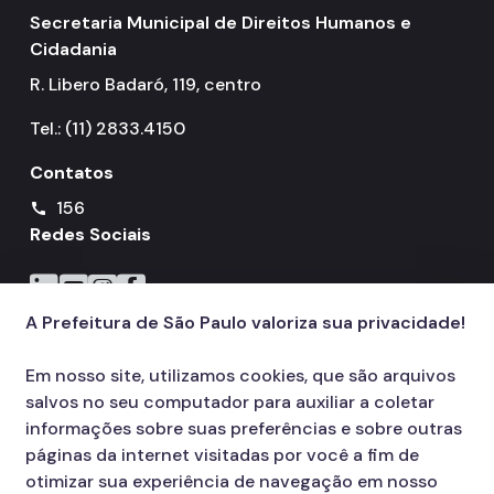
Secretaria Municipal de Direitos Humanos e
Cidadania
R. Libero Badaró, 119, centro
Tel.: (11) 2833.4150
Contatos
156
call
Redes Sociais
Icone do LinkedIn
Icone do YouTube
Icone do Instagram
Icone do Facebook
A Prefeitura de São Paulo valoriza sua privacidade!
Em nosso site, utilizamos cookies, que são arquivos
salvos no seu computador para auxiliar a coletar
informações sobre suas preferências e sobre outras
páginas da internet visitadas por você a fim de
otimizar sua experiência de navegação em nosso