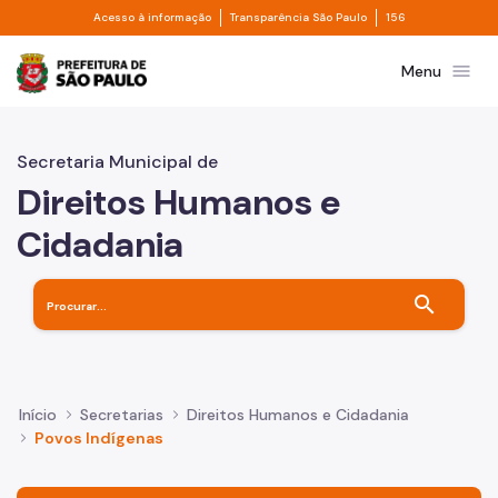
Divisor de acesso à informação
Divisor de transpa
Pular para o Conteúdo principal
Acesso à informação
Transparência São Paulo
156
Prefeitura de São Paulo
menu
Menu
Secretaria Municipal de
Direitos Humanos e
Cidadania
search
Início
Secretarias
Direitos Humanos e Cidadania
Povos Indígenas