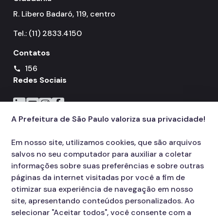
R. Libero Badaró, 119, centro
Tel.: (11) 2833.4150
Contatos
156
call
Redes Sociais
Icone do LinkedIn
Icone do YouTube
Icone do Instagram
Icone do Facebook
A Prefeitura de São Paulo valoriza sua privacidade!
Em nosso site, utilizamos cookies, que são arquivos
salvos no seu computador para auxiliar a coletar
informações sobre suas preferências e sobre outras
páginas da internet visitadas por você a fim de
otimizar sua experiência de navegação em nosso
site, apresentando conteúdos personalizados. Ao
selecionar "Aceitar todos", você consente com a